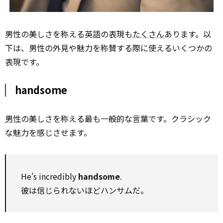
男性の美しさを称える英語の表現も
たくさん
あります。以
下は、男性の外見や魅力を称賛する際に使えるいくつかの
表現です。
handsome
男性
の美しさを称える最も一般的な言葉です。クラシック
な魅力を感じさせます。
He’s incredibly
handsome
.
彼は信じられないほどハンサムだ。