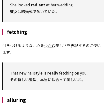
She looked
radiant
at her wedding.
彼女は結婚式で輝いていた。
fetching
引きつけるような、心を
つかむ
美しさを表現するのに使い
ます。
That new hairstyle is
really
fetching on you.
その新しい髪型、本当に似合って美しいね。
alluring