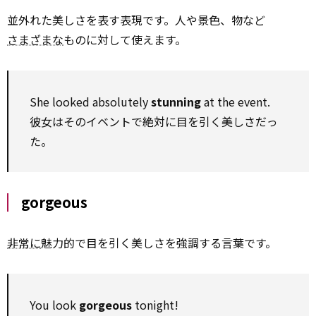
並外れた美しさを表す表現です。人や景色、物など
さまざまな
ものに対して使えます。
She looked absolutely
stunning
at the event.
彼女はそのイベントで絶対に目を引く美しさだっ
た。
gorgeous
非常に
魅力的で目を引く美しさを強調する言葉です。
You look
gorgeous
tonight!