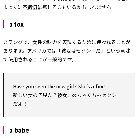
よっては不
適切に
感じる方もいるかもしれません。
a fox
スラングで、女性の魅力を表現するために使われることが
あります。アメリカでは「彼女はセクシーだ」という
意味
で使用されることが一般的です。
Have you seen the new girl? She’s
a fox
!
新しい女の子見た？彼女、めちゃくちゃセクシー
だよ！
a babe