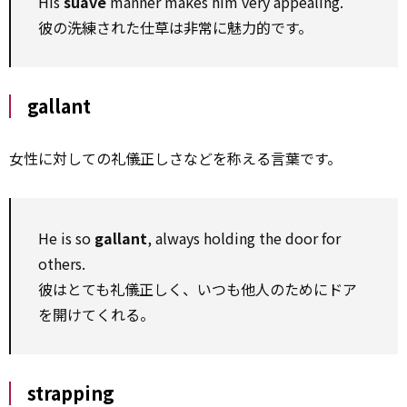
His
suave
manner makes him very appealing.
彼の洗練された仕草は非常に魅力的です。
gallant
女性に対しての礼儀正しさなどを称える言葉です。
He is so
gallant
, always holding the door for
others.
彼はとても礼儀正しく、いつも他人のためにドア
を開けてくれる。
strapping