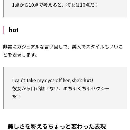
1点から10点で考えると、彼女は10点だ！
hot
非常にカジュアルな言い回しで、美人でスタイルもいいこ
とを表現します。
I can’t take my eyes off her, she’s
hot
!
彼女から目が離せない、めちゃくちゃセクシー
だ！
美しさを称えるちょっと変わった表現