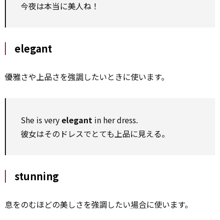
今夜は本当に美人ね！
elegant
優雅さや上品さを
強調
したいときに使います。
She is very
elegant
in her dress.
彼女はそのドレスでとても上品に見える。
stunning
息をのむほどの美しさを強調したい
場合
に使います。