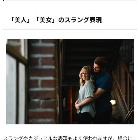
「美人」「美女」のスラング表現
スラングやカジュアルな表現もよく使われますが、場合に