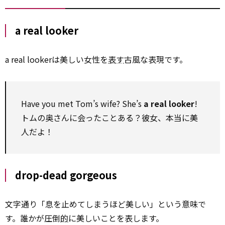
a real looker
a real lookerは美しい女性を
表す
古風な表現です。
Have you met Tom’s wife? She’s
a real looker
!
トムの奥さんに会ったことある？彼女、本当に美
人だよ！
drop-dead gorgeous
文字通り「息を止めてしまうほど美しい」という意味で
す。誰かが圧倒
的
に美しいことを表します。