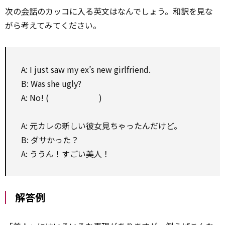
次の
会話
のカッコに入る英文はなんでしょう。和訳を見な
がら考えてみてください。
A: I just saw my ex’s new girlfriend.
B: Was she ugly?
A: No! ( )
A: 元カレの新しい彼女見ちゃったんだけど。
B: ダサかった？
A: ううん！すごい美人！
解答例