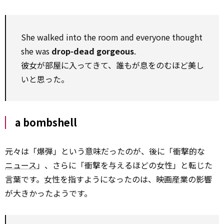
She walked into the room and everyone thought
she was
drop-dead gorgeous
.
彼女が部屋に入ってきて、誰もが息をのむほど美し
いと思った。
a bombshell
元々は「爆弾」という意味だったのが、後に「衝撃的な
ニュース
」、さらに「衝撃を与えるほどの女性」と転じた
言葉です。女性を指すようになったのは、映画産業の影響
が大きかったようです。