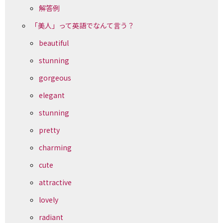
解答例
「美人」って英語でなんて言う？
beautiful
stunning
gorgeous
elegant
stunning
pretty
charming
cute
attractive
lovely
radiant