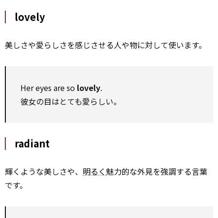
lovely
美しさや愛らしさを感じさせる人や物に対して使います。
Her eyes are so
lovely
.
彼女の目はとても愛らしい。
radiant
輝くような美しさや、
明るく
魅力的な外見を強調する言葉
です。