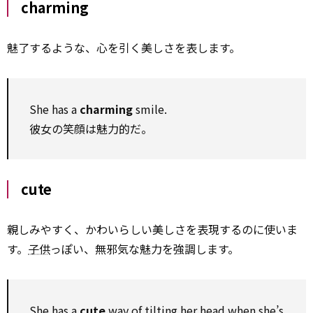
charming
魅了するような、心を引く美しさを表します。
She has a
charming
smile.
彼女の笑顔は魅力的だ。
cute
親しみやすく、かわいらしい美しさを表現するのに使いま
す。
子供
っぽい、無邪気な魅力を強調します。
She has a
cute
way of tilting her head when she’s