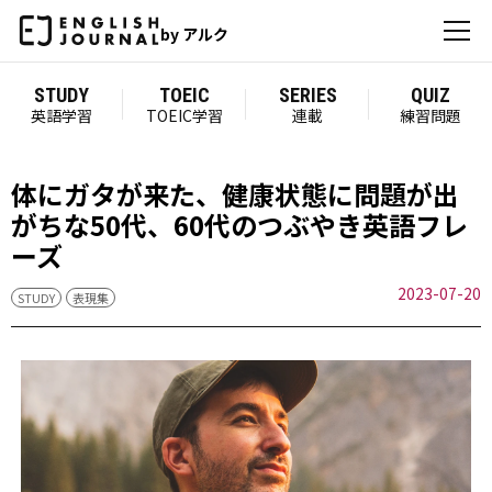
by アルク
STUDY
TOEIC
SERIES
QUIZ
英語学習
TOEIC学習
連載
練習問題
体にガタが来た、健康状態に問題が出
がちな50代、60代のつぶやき英語フレ
ーズ
2023-07-20
STUDY
表現集