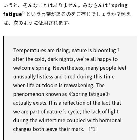
いうと、そんなことはありません。みなさんは
“spring
fatigue”
という言葉があるのをご存じでしょうか？例え
ば、次のように使用されます。
Temperatures are rising, nature is blooming ?
after the cold, dark nights, we're all happy to
welcome spring. Nevertheless, many people feel
unusually listless and tired during this time
when life outdoors is reawakening. The
phenomenon known as ≪spring fatigue≫
actually
exists. It is a reflection of the fact that
we are part of nature 's cycle; the lack of light
during the wintertime coupled with hormonal
changes both leave their mark. 〔*1〕