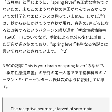
「五月病」と同じように、“spring fever”も正式な病名では
ないため、未だこのような症状の原因がなんであるかにつ
いての科学的なエビデンスは揃っていません。しかし近年
は、秋から冬にかけてうつ症状が現れ、春先の3月ごろにな
ると
改善する
というパターンを繰り返す「季節性感情障害
（SAD）」についてなど、季節による気分の変化に着目し
た研究が進み始めており、“spring fever”も単なる俗説とは
言い切れないとされています。〔*2〕
NBCの記事“This is your brain on spring fever”のなかで、
「季節性
感情
障害」の研究の第一人者である精神科医のノ
ーマン・E・ローゼンタール氏は次のように説明していま
す。
The receptive neurons, starved of serotonin