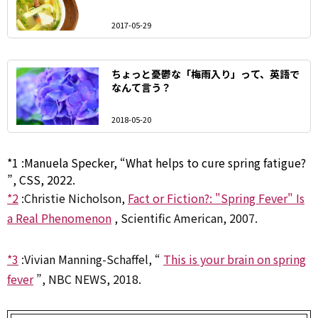
2017-05-29
ちょっと憂鬱な「梅雨入り」って、英語で
なんて言う？
2018-05-20
*1
:
Manuela Specker,
“What helps to cure spring fatigue?
”, CSS, 2022.
*2
:
Christie Nicholson,
Fact or Fiction?: "Spring Fever" Is
a Real Phenomenon
, Scientific American, 2007.
*3
:
Vivian Manning-Schaffel, “
This is your brain on spring
fever
”, NBC NEWS, 2018.