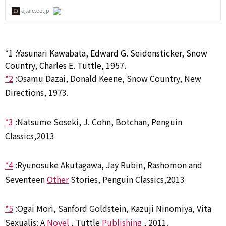
*1
:
Yasunari Kawabata
, Edward G. Seidensticker, Snow
Country
, Charles E. Tuttle
, 1957.
*2
:
Osamu Dazai
, Donald Keene, Snow Country
, New
Directions
, 1973.
*3
:
Natsume Soseki, J. Cohn, Botchan, Penguin
Classics,2013
*4
:
Ryunosuke Akutagawa, Jay Rubin, Rashomon and
Seventeen
Other
Stories, Penguin Classics,2013
*5
:
Ogai Mori
, Sanford Goldstein, Kazuji Ninomiya, Vita
Sexualis: A
Novel
, Tuttle
Publishing
, 2011.