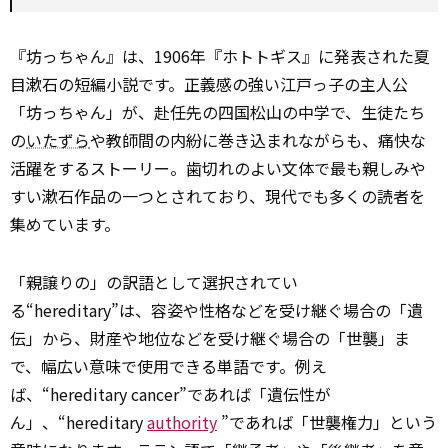
『坊っちゃん』は、1906年『ホトトギス』に発表された夏
目漱石の短編小説です。正義感の強い江戸っ子の主人公
「坊っちゃん」が、赴任先の四国松山の中学で、生徒たち
の
いたずら
や教師間の内紛に巻き込まれながらも、痛快な
活躍をするストーリー。歯切れのよい文体で最も親しみや
すい漱石作品の一つとされており、現代でも多くの読者を
集めています。
「親譲りの」の訳語として選択されてい
る“hereditary”は、容姿や性格などを受け継ぐ場合の「遺
伝」から、財産や地位などを受け継ぐ場合の「世襲」ま
で、幅広い意味で使用できる単語です。例え
ば、“hereditary cancer”であれば「遺伝性が
ん」、“hereditary
authority
”であれば「世襲権力」という