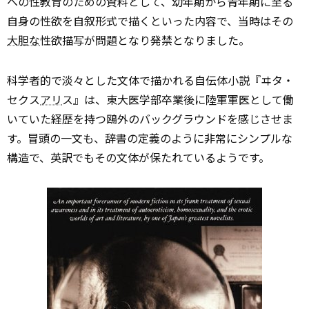
への性教育のための資料として、幼年期から青年期に至る
自身の性欲を自叙形式で描くといった内容で、当時はその
大胆な
性欲描写が問題となり発禁となりました。
科学者的で淡々とした文体で描かれる自伝体小説『ヰタ・
セクス
アリ
ス』は、東大医学部卒業後に陸軍軍医として働
いていた経歴を持つ鴎外のバックグラウンドを感じさせま
す。冒頭の一文も、辞書の定義のように非常にシンプルな
構造で、英訳でもその文体が保たれているようです。