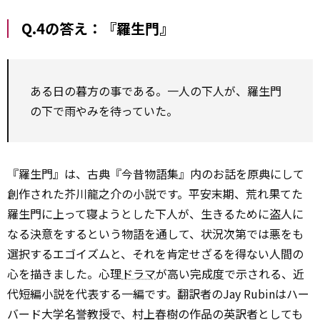
Q.4の答え：『羅生門』
ある日の暮方の事である。一人の下人が、羅生門
の下で雨やみを待っていた。
『羅生門』は、古典『今昔物語集』内のお話を原典にして
創作された芥川龍之介の小説です。平安末期、荒れ果てた
羅生門に上って寝ようとした下人が、生きるために盗人に
なる決意をするという物語を通して、状況次第では悪をも
選択するエゴイズムと、それを肯定せざるを得ない人間の
心を描きました。心理
ドラマ
が高い完成度で示される、近
代短編小説を代表する一編です。翻訳者のJay Rubinはハー
バード大学名誉教授で、村上春樹の作品の英訳者としても