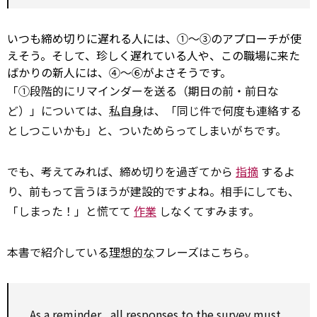
いつも締め切りに遅れる人には、①～③のアプローチが使
えそう。そして、珍しく遅れている人や、この職場に来た
ばかりの新人には、④～⑥がよさそうです。
「①段階的にリマインダーを送る（期日の前・前日な
ど）」については、
私自身
は、「同じ件で何度も連絡する
としつこいかも」と、ついためらってしまいがちです。
でも、考えてみれば、締め切りを過ぎてから
指摘
するよ
り、前もって言うほうが建設的ですよね。相手にしても、
「しまった！」と慌てて
作業
しなくてすみます。
本書で紹介している
理想的な
フレーズはこちら。
As
a
reminder
, all responses
to
the
survey
must