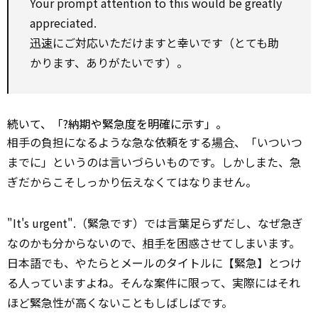
Your
prompt
attention
to
this
would be
greatly
appreciated.
迅速
にご対応いただけますと幸いです（とても助
かります、ありがたいです）。
続いて、「?納期や緊急度を明確に示す」。
相手の負担になるような急な依頼をする
場合
、「いついつ
までに」というのは言いづらいものです。しかしまた、急
ぎだからこそしっかり伝えなくてはなりません。
"It's urgent".（緊急です）では言葉足らずだし、なぜ急ぎ
なのかも分からないので、
相手
を困惑させてしまいます。
日本語でも、やたらとメールのタイトルに【緊急】とつけ
る人っていますよね。そんな案件に限って、実際にはそれ
ほど緊急性が高くないこともしばしばです。