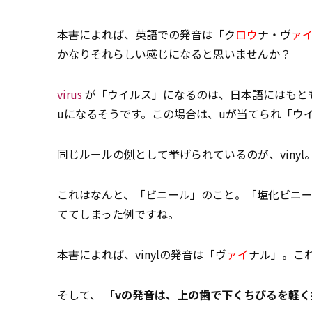
本書によれば、英語での発音は「ク
ロウ
ナ・ヴ
ァ
かなりそれらしい感じになると思いませんか？
virus
が「ウイルス」になるのは、日本語にはもとも
uになるそうです。この場合は、uが当てられ「ウ
同じルールの
例
として挙げられているのが、viny
これはなんと、「ビニール」のこと。「塩化ビニ
ててしまった例ですね。
本書によれば、vinylの発音は「ヴ
ァイ
ナル」。こ
そして、
「vの発音は、上の歯で下くちびるを軽