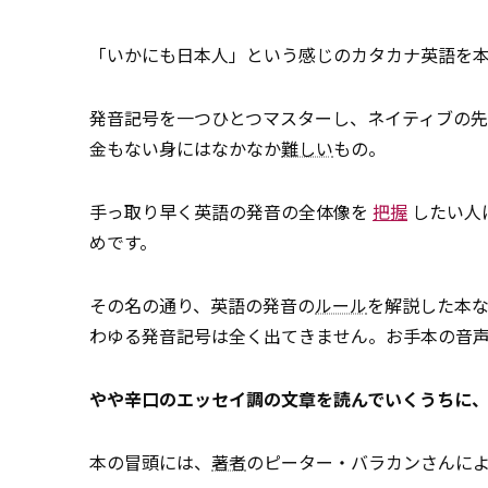
「いかにも日本人」という感じのカタカナ英語を
発音記号を一つひとつマスターし、ネイティブの
金もない身にはなかなか
難しい
もの。
手っ取り早く英語の発音の全体像を
把握
したい人
めです。
その名の通り、英語の発音の
ルール
を解説した本
わゆる発音記号は全く出てきません。お手本の音
やや辛口のエッセイ調の文章を読んでいくうちに
本の冒頭には、
著者
のピーター・バラカンさんに