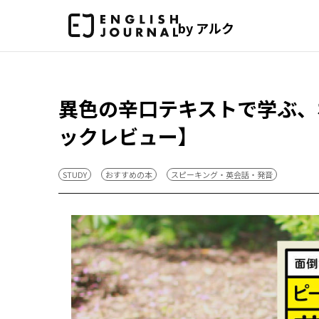
by アルク
異色の辛口テキストで学ぶ、
ックレビュー】
STUDY
おすすめの本
スピーキング・英会話・発音