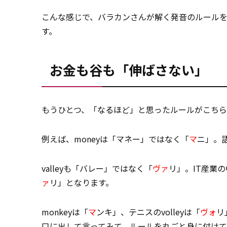
こんな感じで、バラカンさんが解く発音のルール
す。
お金も谷も「伸ばさない」
もうひとつ、「なるほど」と思ったルールがこち
例えば、moneyは「マネー」ではなく「
マ
ニ」。
valleyも「バレー」ではなく「
ヴァ
リ」。IT産業の中
ァ
リ」となります。
monkeyは「
マ
ンキ」、テニスのvolleyは「
ヴォ
リ
口に出して言ってみて、ルールを丸ごと身に付けて