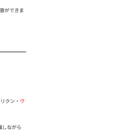
音ができま
シ
リクン・
ヴ
識しながら