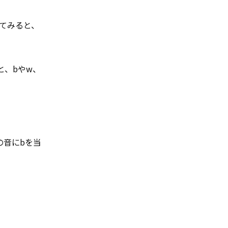
てみると、
と、bやw、
の音にbを当