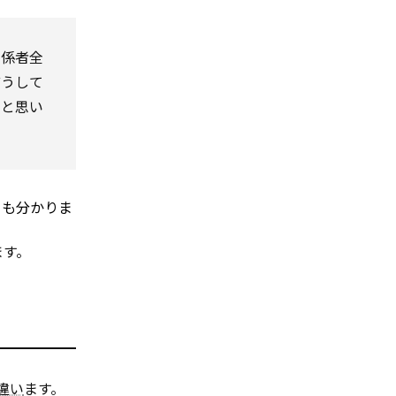
関係者全
どうして
いと思い
ちも分かりま
ます。
違い
ます。