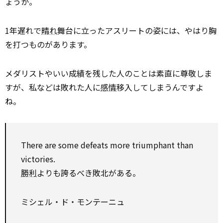
ょうか。
1年遅れで
晴れ
舞台に立ったアスリートの姿には、やはり胸
を打つものがあります。
メダリストやいい成績を残した人のことは素直に尊敬しま
すが、私などは敗れた人に
感情
移入してしまうんですよ
ね。
There are some defeats more triumphant than
victories.
勝利
よりも誇るべき敗北がある。
ミシェル・ド・モンテーニュ