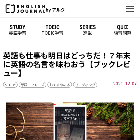
by アルク
STUDY
TOEIC
SERIES
QUIZ
英語学習
TOEIC学習
連載
練習問題
英語も仕事も明日はどっちだ！？年末
に英語の名言を味わおう【ブックレビ
ュー】
2021-12-07
STUDY
単語・フレーズ
おすすめの本
リーディング