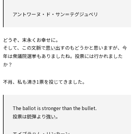
アントワーヌ・ド・サン＝テグジュベリ
どうぞ、末永くお幸せに。
そして、この文脈で
思い出
すのもどうかと思いますが、今
年は衆議院選挙もありましたね。投票には行かれました
か？
不肖、私も清き1票を投じてきました。
The
ballot
is stronger than the bullet.
投票は銃弾より
強い
。
エイブラ
ハム
・リンカーン