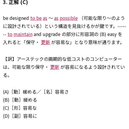
3. 正解 (C)
be designed
to be
as
～
as
possible
（可能な限り～のよう
に設計されている）という構造を見抜けるかが鍵です。-----
--
to
maintain
and upgrade の部分に形容詞の (B) easy を
入れると「保守・
更新
が容易な」となり意味が通ります。
【訳】アーステックの画期的な低コストのコンピューター
は、可能な限り保守・
更新
が容易になるよう設計されてい
る。
(A)［動］緩める／［名］容易さ
(B)［動］緩める
(C)［形］容易な
(D)［副］容易に