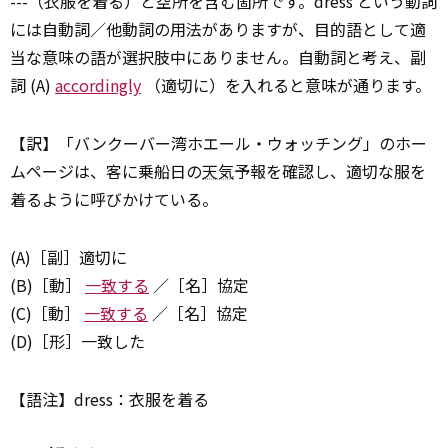
---（衣服を着る）と空所を含む箇所です。dress という動詞
には自動詞／他動詞の用法がありますが、目的語として適
当な意味の語が選択肢中にありません。自動詞と考え、副
詞 (A)
accordingly
（適切に）を入れると意味が通ります。
【訳】「バンクーバー湾ホエール・ウォッチング」のホー
ムページは、客に乗船日の
天気
予報を確認し、適切な服を
着るように呼びかけている。
(A)［副］適切に
(B)［動］
一致する
／［名］協定
(C)［動］
一致する
／［名］協定
(D)［形］一致した
【語注】dress：衣服を着る