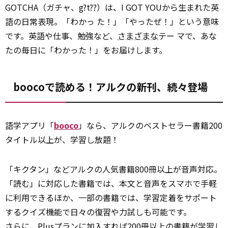
GOTCHA（ガチャ、g?t??）は、I GOT YOUから生まれた英
語の日常表現。「わかっ た！」「やったぜ！」という意味
です。英語や仕事、勉強など、
さまざまな
テー マで、あな
たの毎日に「わかった！」をお届けします。
boocoで読める！アルクの新刊、続々登場
語学アプリ「
booco
」なら、アルクのベストセラー書籍200
タイトル以上が、学習し放題！
「キクタン」などアルクの人気書籍800冊以上が音声対応。
「読む」に対応した書籍では、本文と音声をスマホで手軽
に利用できるほか、一部の書籍では、学習定着をサポート
するクイズ機能で日々の復習や力試しも可能です。
さらに
、Plusプランに加入すれば200冊以上の書籍が学習し