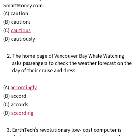
SmartMoney.com.
(A) caution
(B) cautions
(C)
cautious
(D) cautiously
The home page of Vancouver Bay Whale Watching
asks passengers
to
check
the weather forecast
on
the
day of their
cruise
and dress -------.
(A)
accordingly
(B) accord
(C) accords
(D)
according
EarthTech’s
revolutionary
low-
cost
computer is