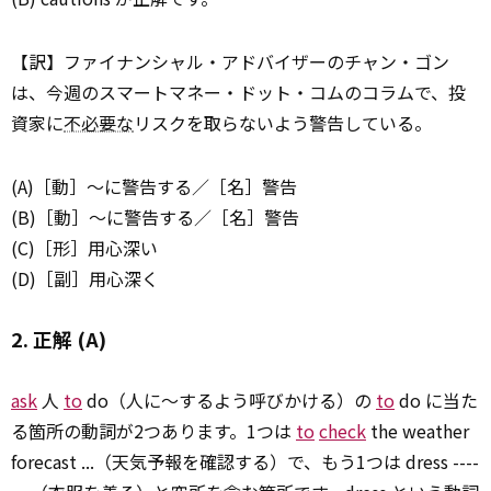
【訳】ファイナンシャル・アドバイザーのチャン・ゴン
は、今週のスマートマネー・ドット・コムのコラムで、投
資家に
不必要な
リスクを取らないよう警告している。
(A)［動］～に警告する／［名］警告
(B)［動］～に警告する／［名］警告
(C)［形］用心深い
(D)［副］用心深く
2. 正解 (A)
ask
人
to
do（人に～するよう呼びかける）の
to
do に当た
る箇所の動詞が2つあります。1つは
to
check
the weather
forecast ...（天気予報を確認する）で、もう1つは dress ----