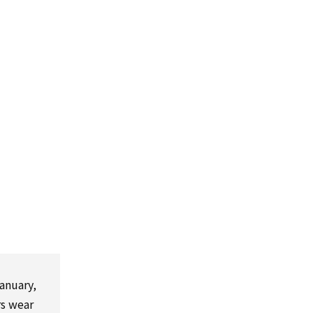
anuary,
rs wear