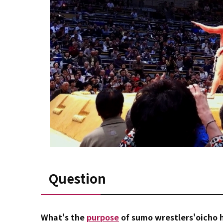
Question
What's the
purpose
of sumo
wrestlers'oicho
h