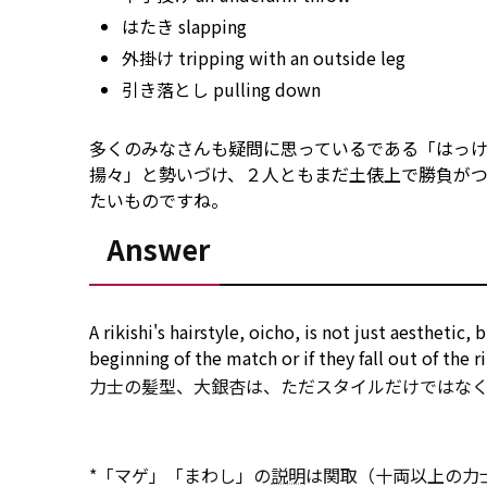
はたき slapping
外掛け tripping
with
an outside leg
引き落とし pulling down
多くのみなさんも疑問に思っているである「はっ
揚々」と勢いづけ、２人ともまだ土俵上で勝負が
たいものですね。
Answer
A rikishi's hairstyle, oicho, is not just aestheti
beginning of the
match
or if they
fall
out of
the ri
力士の髪型、大銀杏は、ただスタイルだけではな
*「マゲ」「まわし」の
説明
は関取（十両以上の力