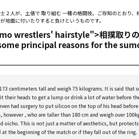
力士２人が、土俵で
取り組む
一種の格闘技。ご存知のとおり、
分が地面に付いたりすると負けというものです。
umo wrestlers' hairstyle">相撲取
some
principal
reasons
for
the sum
173 centimeters tall and weigh 75 kilograms. It is said that
it their heads
to
get a
lump
or drink a lot of water before th
even
had
surgery
to
put silicon
on
the top of his head before
s,
however
, who are taller than 180 cm and weigh
over
100kg
ed oicho. This is not just a
matter
of aesthetics, but protects
 at the beginning of the
match
or if they
fall
out of
the ring.