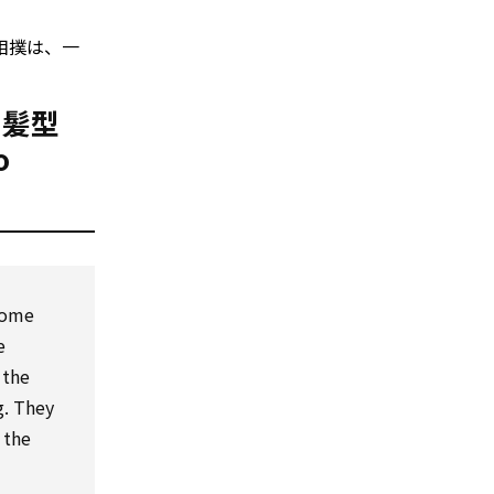
相撲は、一
りの髪型
o
 some
e
 the
. They
 the