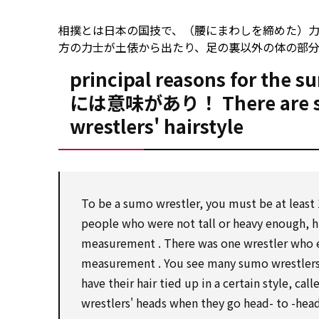
相撲とは日本の国技で、（腰にまわしを締めた）
方の力士が土俵から出たり、足の裏以外の体の部
principal reasons
for
the s
には意味があり！ There are 
wrestlers' hairstyle
To be
a sumo wrestler, you
must be
at least
people who were not tall or heavy enough, h
measurement
. There was one wrestler who
measurement
. You
see
many sumo wrestler
have their hair tied up in a
certain
style, call
wrestlers' heads when they go head-
to
-head