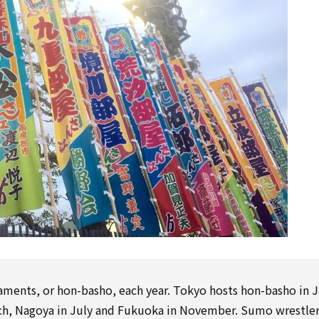
naments, or hon-basho,
each
year. Tokyo hosts hon-basho in J
ch, Nagoya in July and Fukuoka in November. Sumo wrestle