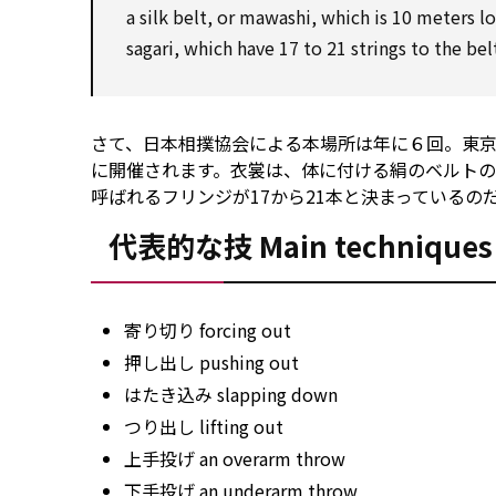
a silk belt, or mawashi,
which
is 10 meters l
sagari,
which
have 17
to
21 strings
to
the belt
さて、日本相撲協会による本場所は年に６回。東京
に開催されます。衣裳は、体に付ける絹のベルトの
呼ばれるフリンジが17から21本と決まっている
代表的な技 Main techniques
寄り切り forcing out
押し出し pushing out
はたき込み slapping down
つり出し lifting out
上手投げ an overarm throw
下手投げ an underarm throw