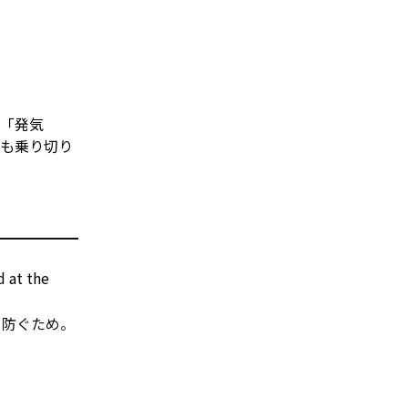
、「発気
りも乗り切り
 at the
を防ぐため。