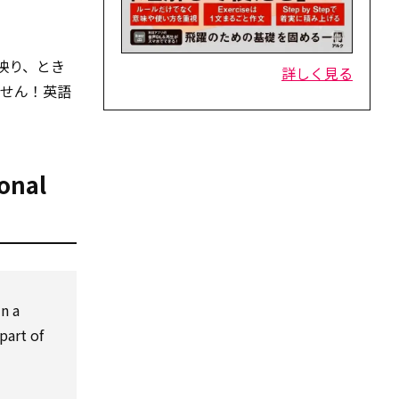
映り、とき
詳しく見る
ません！英語
onal
in a
part of