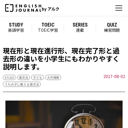
by アルク
STUDY
TOEIC
SERIES
QUIZ
英語学習
TOEIC学習
連載
練習問題
現在形と現在進行形、現在完了形と過
去形の違いを小学生にもわかりやすく
説明します。
2017-08-02
STUDY
英文法
子ども
大竹保幹
うちの子に教える英文法