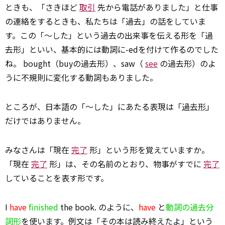
ときも、「さきほど
取引
先から電話がありました」と仕事
の連絡をするときも、私たちは「過去」の話をしていま
す。この「～した」という過去の出来事を伝える形を「過
去形」といい、基本的には動詞に-edを付けて作るのでした
ね。 bought（buyの過去形）、saw（
see
の過去形）のよ
うに不規則に変化する動詞もありました。
ところが、日本語の「～した」にあたる表現は「
過去形
」
だけではありません。
みなさんは「現在
完了
形」という形を覚えていますか。
「現在
完了
形」は、その名前のとおり、物事がすでに
完了
していることを表す形です。
I
have
finished
the book. のように、
have
と
動詞の過去分
詞形
を使います。例文は「その本は読み終えたよ」という