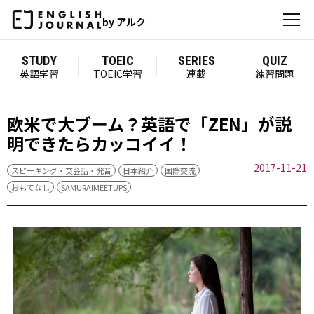
by アルク
STUDY
TOEIC
SERIES
QUIZ
英語学習
TOEIC学習
連載
練習問題
欧米で大ブーム？英語で「ZEN」が説
明できたらカッコイイ！
2017-11-21
スピーキング・英会話・発音
日本紹介
国際交流
おもてなし
SAMURAIMEETUPS