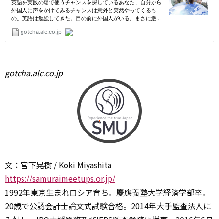
gotcha.alc.co.jp
文：宮下晃樹 / Koki Miyashita
https://samuraimeetups.or.jp/
1992年東京生まれロシア育ち。慶應義塾大学経済学部卒。
20歳で公認会計士論文式試験合格。2014年大手監査法人に