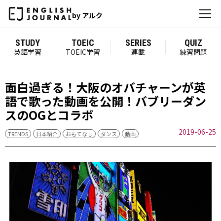
by アルク
STUDY
TOEIC
SERIES
QUIZ
英語学習
TOEIC学習
連載
練習問題
面白過ぎる！大阪のオバチャーンが英
語で歌った動画を公開！バブリーダン
スのOGとコラボ
2019-06-25
TRENDS
日本紹介
おもてなし
ダンス
動画