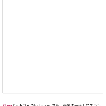
Slang
CardsさんのInstagramでも、画像の一番上にスラン