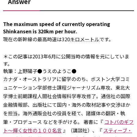
Answer
The maximum speed of
currently
operating
Shinkansen is 320km
per
hour.
現在の新幹線の最高時速は320
キロメートル
です。
＊この記事は2013年6月に公開当時の情報を元にしていま
す。
執筆：上野陽子●うえのようこ●
カナダ・オーストラリアに留学ののち、ボストン大学コミ
ュニケーション学部修士課程ジャーナリズム専攻、東北大
学博士前期課程人間社会情報科学専攻修了。通信社の国際
金融情報部、出版社にて国内・海外の取材記事や交渉ほか
を担当。海外通販会社の役員を経て、諸媒体の翻訳・執
筆・プロデュース などを手がける。 著書に『
コトバのギフ
ト～輝く女性の１００名言
』（講談社）、『
スティーブ・