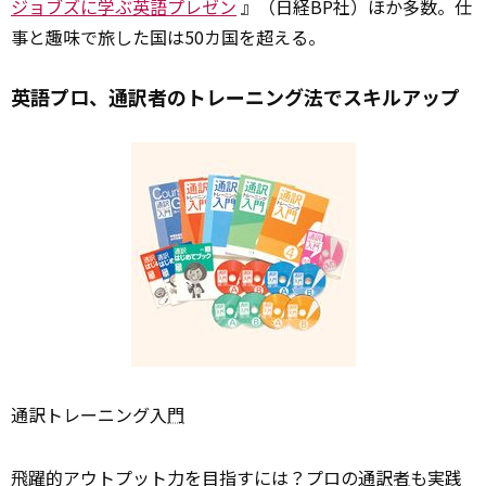
ジョブズに学ぶ英語プレゼン
』（日経BP社）ほか多数。仕
事と趣味で旅した国は50カ国を超える。
英語プロ、通訳者のトレーニング法でスキルアップ
通訳トレーニング入
門
飛躍的アウトプット力を目指すには？プロの
通訳者
も実践