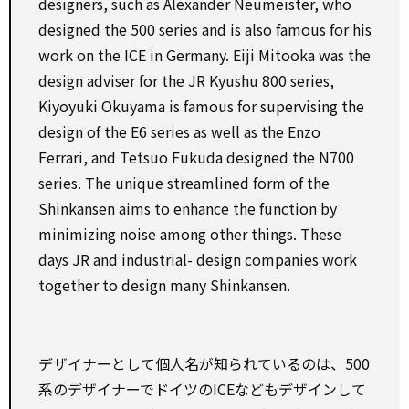
designers,
such as
Alexander Neumeister, who
designed the 500 series and is
also
famous
for
his
work on
the ICE in Germany. Eiji Mitooka was the
design
adviser
for
the JR Kyushu 800 series,
Kiyoyuki Okuyama is famous
for
supervising the
design
of the E6 series
as well as
the Enzo
Ferrari, and Tetsuo Fukuda designed the N700
series. The
unique
streamlined
form
of the
Shinkansen aims
to
enhance
the
function
by
minimizing noise
among
other
things. These
days JR and industrial-
design
companies
work
together
to
design
many Shinkansen.
デザイナーとして個人名が知られているのは、500
系のデザイナーでドイツのICEなどもデザインして