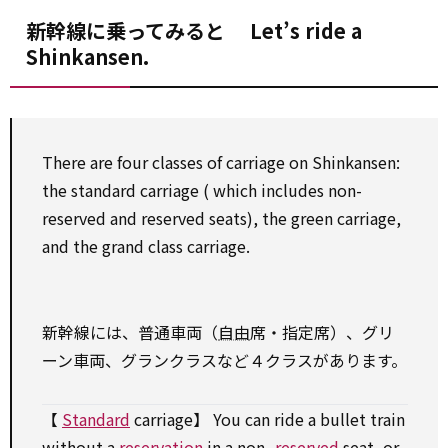
新幹線に乗ってみると Let’s ride a
Shinkansen.
There are four classes of carriage
on
Shinkansen:
the
standard
carriage (
which
includes non-
reserved
and
reserved
seats), the green carriage,
and the grand class carriage.
新幹線には、普通車両（
自由
席・指定席）、グリ
ーン車両、グランクラスなど４クラスがあります。
【
Standard
carriage】 You can ride a bullet train
without a
reservation
in a non-
reserved
seat, or