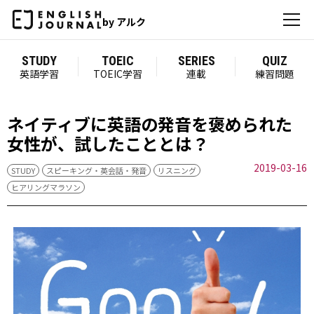
by アルク
STUDY
TOEIC
SERIES
QUIZ
英語学習
TOEIC学習
連載
練習問題
ネイティブに英語の発音を褒められた
女性が、試したこととは？
2019-03-16
STUDY
スピーキング・英会話・発音
リスニング
ヒアリングマラソン