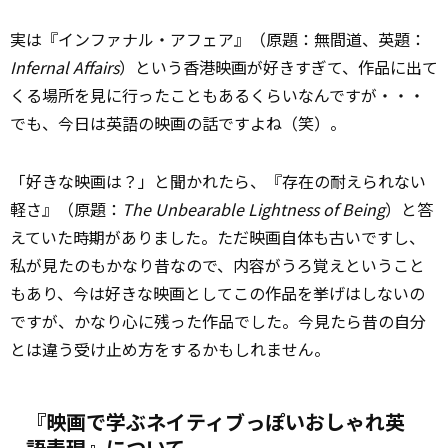
実は『インファナル・アフェア』（原題：無間道、英題：
Infernal Affairs
）という香港映画が好きすぎて、作品に出て
くる場所を見に行ったこともあるくらいなんですが・・・
でも、今日は英語の映画の話ですよね（笑）。
「好きな映画は？」と聞かれたら、『存在の耐えられない
軽さ』（原題：
The Unbearable Lightness of Being
）と答
えていた時期がありました。ただ映画自体も古いですし、
私が見たのもかなり昔なので、内容がうろ覚えということ
もあり、今は好きな映画としてこの作品を挙げはしないの
ですが、かなり心に残った作品でした。今見たら昔の自分
とは違う受け止め方をするかもしれません。
『映画で学ぶネイティブっぽいおしゃれ英
語表現』について