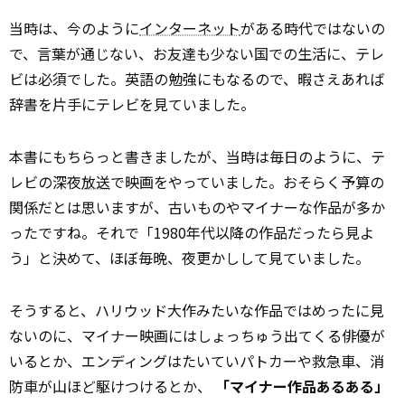
当時は、今のように
インターネット
がある時代ではないの
で、言葉が通じない、お友達も少ない国での生活に、テレ
ビは必須でした。英語の勉強にもなるので、暇さえあれば
辞書を片手にテレビを見ていました。
本書にもちらっと書きましたが、当時は毎日のように、テ
レビの深夜
放送
で映画をやっていました。おそらく予算の
関係だとは思いますが、古いものやマイナーな作品が多か
ったですね。それで「1980年代以降の作品だったら見よ
う」と決めて、ほぼ毎晩、夜更かしして見ていました。
そうすると、ハリウッド大作みたいな作品ではめったに見
ないのに、マイナー映画にはしょっちゅう出てくる俳優が
いるとか、エンディングはたいていパトカーや救急車、消
防車が山ほど駆けつけるとか、
「マイナー作品あるある」