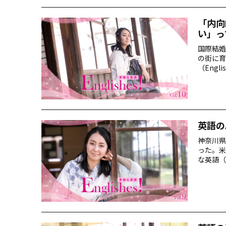
「内向
い」っ
国際結婚
の街に育
（Engl
英語の
神奈川県
った。米
な英語（E