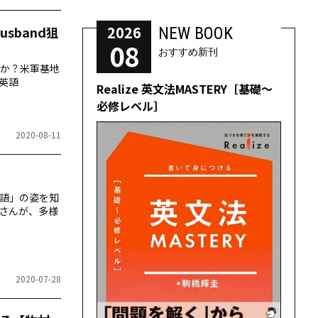
2026
sband狙
NEW BOOK
08
おすすめ新刊
か？米軍基地
英語
Realize 英文法MASTERY［基礎～
必修レベル］
2020-08-11
】
語」の姿を知
子さんが、多様
2020-07-28