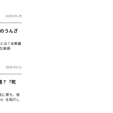
2020-05-29
以外のうんざ
とは？米軍基
様な英語
2020-05-11
何語？「死
の街に育ち、世
es）を紹介し