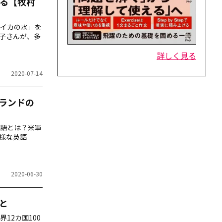
る【牧村
イカの水」を
朝子さんが、多
詳しく見る
2020-07-14
ランドの
語とは？米軍
多様な英語
2020-06-30
と
12カ国100