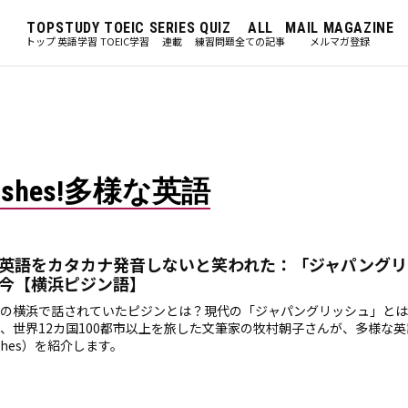
TOP
STUDY
TOEIC
SERIES
QUIZ
ALL
MAIL MAGAZINE
トップ
英語学習
TOEIC学習
連載
練習問題
全ての記事
メルマガ登録
lishes!多様な英語
英語をカタカナ発音しないと笑われた：「ジャパングリ
今【横浜ピジン語】
の横浜で話されていたピジンとは？現代の「ジャパングリッシュ」とは
、世界12カ国100都市以上を旅した文筆家の牧村朝子さんが、多様な英
ishes）を紹介します。