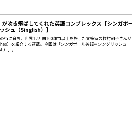
！が吹き飛ばしてくれた英語コンプレックス【シンガポ
シュ（Singlish）】
の街に育ち、世界12カ国100都市以上を旅した文筆家の牧村朝子さん
lishes）を紹介する連載。今回は「シンガポール英語＝シングリッシュ
ish）」。