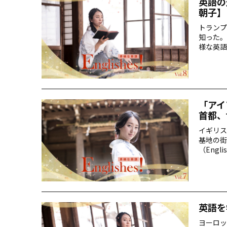
英語の
朝子】
トランプ
知った。
様な英語
「アイ
首都、
イギリス
基地の街
（Engl
英語を
ヨーロッ