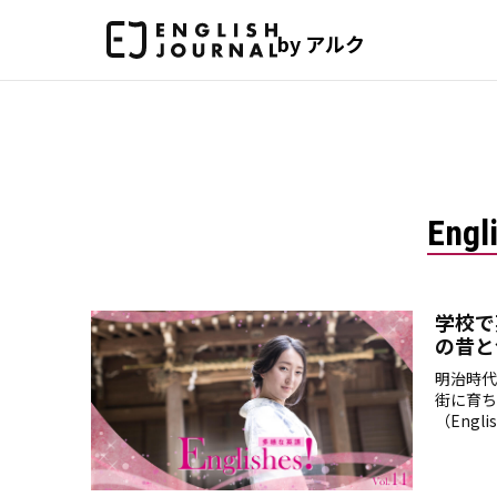
by アルク
Eng
学校で
の昔と
明治時代
街に育ち
（Engl