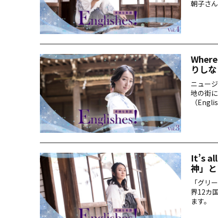
朝子さん
Wher
りしな
ニュージ
地の街に
（Engl
It’s
神」と
「グリー
界12カ
ます。