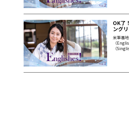
OK了
ングリッ
米軍基地
（Eng
（Singl