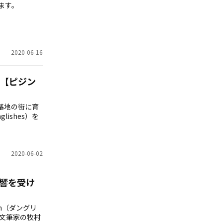
ます。
2020-06-16
【ピジン
軍基地の街に育
ishes）を
2020-06-02
影響を受け
h（ダングリ
た文筆家の牧村