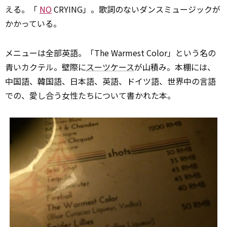
える。「
NO
CRYING」。歌詞のないダンスミュージックが
かかっている。
メニューは全部英語。「The Warmest Color」という名の
青いカクテル。壁際に
スーツケース
が山積み。本棚には、
中国語、韓国語、日本語、英語、ドイツ語、世界中の言語
での、愛し合う女性たちについて書かれた本。