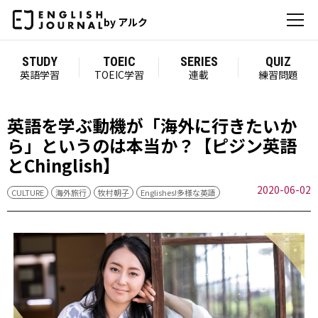
by アルク
STUDY
TOEIC
SERIES
QUIZ
英語学習
TOEIC学習
連載
練習問題
英語を学ぶ動機が「海外に行きたいか
ら」というのは本当か？【ピジン英語
とChinglish】
2020-06-02
CULTURE
海外旅行
牧村朝子
Englishes!多様な英語