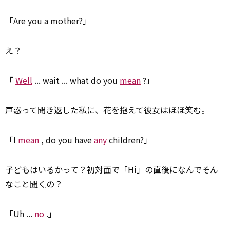
「Are you a mother?」
え？
「
Well
... wait ... what do you
mean
?」
戸惑って聞き返した私に、花を抱えて彼女はほほ笑む。
「I
mean
, do you have
any
children?」
子どもはいるかって？初対面で「Hi」の直後になんでそん
なこと
聞く
の？
「Uh ...
no
.」