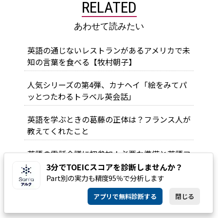
RELATED
あわせて読みたい
英語の通じないレストランがあるアメリカで未
知の言葉を食べる【牧村朝子】
人気シリーズの第4弾、カナヘイ「絵をみてパ
ッとつたわるトラベル英会話」
英語を学ぶときの葛藤の正体は？フランス人が
教えてくれたこと
英語の電話会議に初参加！必要な準備と英語フ
レーズをチェック
3分でTOEICスコアを診断しませんか？
Part別の実力も精度95％で分析します
TOEIC学習の質を高めるには？スコア停滞の悩
アプリで無料診断する
閉じる
みを打破する「解き方のイノベーション」