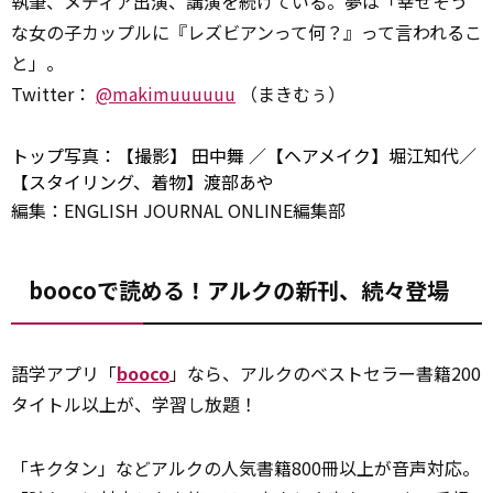
執筆、メディア出演、講演を続けている。夢は「幸せそう
な女の子カップルに『レズビアンって何？』って言われるこ
と」。
Twitter：
@makimuuuuuu
（まきむぅ）
トップ写真：【撮影】
田中舞
／【ヘアメイク】堀江知代／
【スタイリング、着物】渡部あや
編集：ENGLISH JOURNAL ONLINE編集部
boocoで読める！アルクの新刊、続々登場
語学アプリ「
booco
」なら、アルクのベストセラー書籍200
タイトル以上が、学習し放題！
「キクタン」などアルクの人気書籍800冊以上が音声対応。