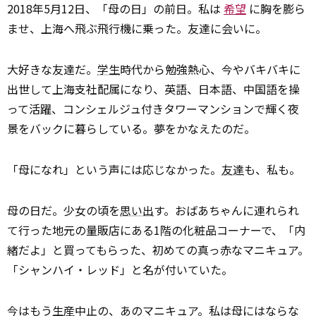
2018年5月12日、「母の日」の前日。私は
希望
に胸を膨ら
ませ、上海へ飛ぶ飛行機に乗った。友達に会いに。
大好きな友達だ。
学生
時代から勉強熱心、今やバキバキに
出世して上海支社配属になり、英語、日本語、中国語を操
って活躍、コンシェルジュ付きタワーマンションで輝く夜
景をバックに暮らしている。夢をかなえたのだ。
「母になれ」という声には応じなかった。
友達
も、私も。
母の日だ。少女の頃を
思い出
す。おばあちゃんに連れられ
て行った地元の量販店にある1階の化粧品コーナーで、「内
緒だよ」と買ってもらった、初めての真っ赤なマニキュア。
「シャンハイ・レッド」と名が付いていた。
今はもう
生産
中止の、あのマニキュア。私は母にはならな