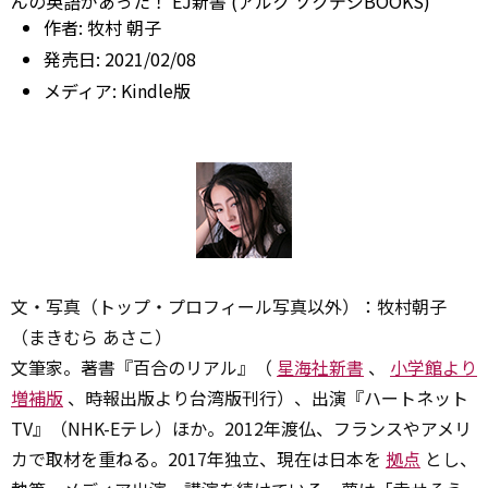
んの英語があった！ EJ新書 (アルク ソクデジBOOKS)
作者:
牧村 朝子
発売日:
2021/02/08
メディア:
Kindle版
文・写真（トップ・プロフィール写真以外）：牧村朝子
（まきむら あさこ）
文筆家。著書『百合のリアル』（
星海社新書
、
小学館より
増補版
、時報出版より台湾版刊行）、出演『ハートネット
TV』（NHK-Eテレ）ほか。2012年渡仏、フランスやアメリ
カで取材を重ねる。2017年独立、現在は日本を
拠点
とし、