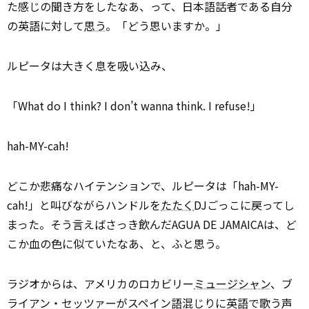
た感じの聞き方をしたなあ、って、日本語話者である自分
の英語に対して
思う
。「どう思いますか。」
ルピータは大きく息を吸い込み、
「What do I think? I don’t wanna think. I refuse!」
hah-MY-cah!
どこか悲痛なハイテンションで、ルピータは「hah-MY-
cah!」と叫びながらハンドルを
たたく
DJごっこに戻ってし
まった。そう言えばさっき飲んだAGUA DE JAMAICAは、ど
こか血の色に似ていたなあ、と、ふと思う。
ラジオからは、アメリカのロカビリー
ミュージシャン
、ブ
ライアン・セッツァーがスペイン語混じりに英語で歌う声