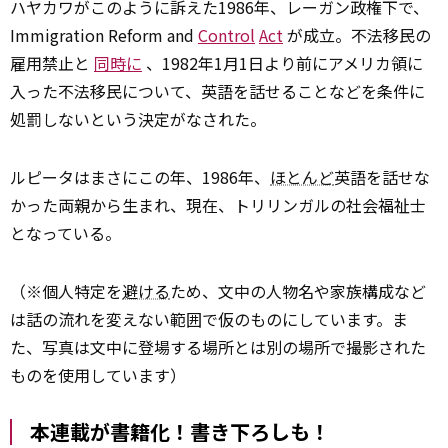
ハヤカワがこのように訴えた1986年、レーガン政権下で、
Immigration Reform and
Control
Act
が成立。不法移民の
雇用禁止と
同時に
、1982年1月1日より前にアメリカ領に
入った不法移民について、英語を話せることなどを条件に
処罰しないという決定がなされた。
ルピータはまさにこの年、1986年、
ほとんど
英語を話せな
かった両親から生まれ、現在、トリリンガルの社会福祉士
となっている。
（※個人特定を
避ける
ため、文中の人物名や家族構成など
は話の流れを変えない範囲で仮のものにしています。ま
た、写真は文中に登場する場所とは別の場所で撮影された
ものを使用しています）
本連載が書籍化！書き下ろしも！