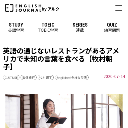
by アルク
STUDY
TOEIC
SERIES
QUIZ
英語学習
TOEIC学習
連載
練習問題
英語の通じないレストランがあるアメ
リカで未知の言葉を食べる【牧村朝
子】
2020-07-14
CULTURE
海外旅行
牧村朝子
Englishes!多様な英語