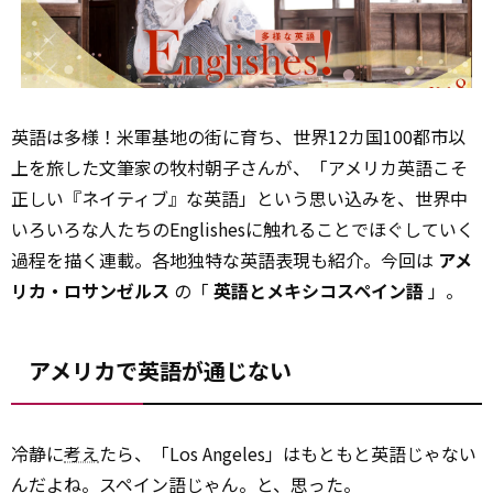
英語は多様！米軍基地の街に育ち、世界12カ国100都市以
上を旅した文筆家の牧村朝子さんが、「アメリカ英語こそ
正しい『ネイティブ』な英語」という思い込みを、世界中
いろいろな人たちのEnglishesに触れることでほぐしていく
過程を描く連載。各地独特な英語表現も紹介。今回は
アメ
リカ・ロサンゼルス
の「
英語とメキシコスペイン語
」。
アメリカで英語が通じない
冷静に
考え
たら、「Los Angeles」はもともと英語じゃない
んだよね。スペイン語じゃん。と、思った。