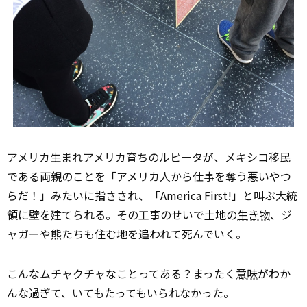
アメリカ生まれアメリカ育ちのルピータが、メキシコ移民
である両親のことを「アメリカ人から仕事を奪う悪いやつ
らだ！」みたいに指さされ、「America First!」と叫ぶ大統
領に壁を建てられる。その工事のせいで土地の
生き物
、ジ
ャガーや熊たちも住む地を追われて死んでいく。
こんなムチャクチャなことってある？まったく
意味
がわか
んな過ぎて、いてもたってもいられなかった。