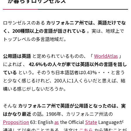
が暮らすロサンゼルス
ロサンゼルスのある
カリフォルニア州では、英語だけでな
く、200種類以上の言語が話されている
。実は、地球上で
トップレベルの多言語地域だ。
公用語は英語
と定められているものの、「
WorldAtlas
」
によれば 、
42.6%もの人々が家では英語以外の言語を話し
ている
という。そのうち日本語話者は0.43%・・・と言う
と少なく感じるけれど、200人に1人くらいだと思えば、結
構いる感じがしないだろうか。
そんな
カリフォルニア州で英語が公用語となったのは、実
はかなり最近
の話。1986年、カリフォルニア州法の
Proposition
63: English
as
the Official
State
Languageが
通過して以来のことである。法文は
こちら
から読むことが