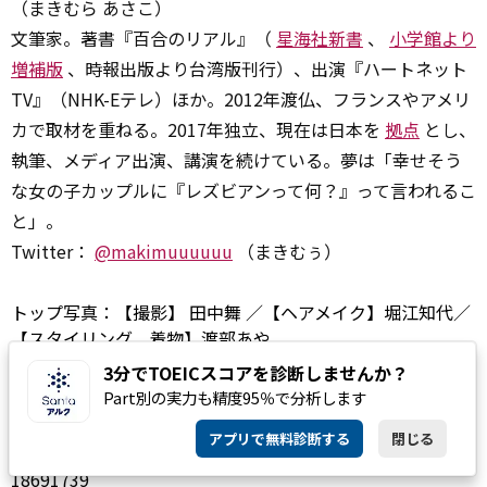
（まきむら あさこ）
文筆家。著書『百合のリアル』（
星海社新書
、
小学館より
増補版
、時報出版より台湾版刊行）、出演『ハートネット
TV』（NHK-Eテレ）ほか。2012年渡仏、フランスやアメリ
カで取材を重ねる。2017年独立、現在は日本を
拠点
とし、
執筆、メディア出演、講演を続けている。夢は「幸せそう
な女の子カップルに『レズビアンって何？』って言われるこ
と」。
Twitter：
@makimuuuuuu
（まきむぅ）
トップ写真：【撮影】
田中舞
／【ヘアメイク】堀江知代／
【スタイリング、着物】渡部あや
編集：ENGLISH JOURNAL ONLINE編集部
3分でTOEICスコアを診断しませんか？
Part別の実力も精度95％で分析します
*1
:
https://www.elitedaily.com/p/does-donald-trump-
アプリで無料診断する
閉じる
speak-any-other-languages-he-has-1-clear-favorite-
18691739