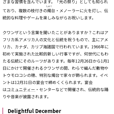
ざまな習慣を含んでいます。「光の祭り」としても知られ
しょく
ており、複数の枝付きの
燭
台・メノーラーに火を灯し、伝
統的な料理やゲームを楽しみながらお祝いします。
クワンザという言葉を聞いたことがありますか？これはア
フリカ系アメリカ人の文化と伝統を祝うもので、主にアメ
リカ、カナダ、カリブ海諸国で行われています。1966年に
初めて実施された比較的新しい行事ですが、何世代にもわ
たる伝統にそのルーツがあります。毎年12月26日から1月1
日にかけて開催されるクワンザの間、わらで編んだ敷物や
トウモロコシの穂、特別な燭台で家々が飾られます。イベ
ントは12月31日の宴会で締めくくられます。宴会
は
コミュニティー
・センターなどで開催され、伝統的な踊
りや音楽が披露されます。
Delightful December