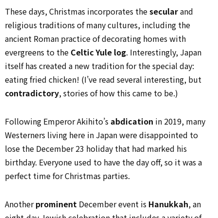
These days, Christmas incorporates the
secular
and
religious traditions of many cultures, including the
ancient Roman practice of decorating homes with
evergreens to the
Celtic Yule log
. Interestingly, Japan
itself has created a new tradition for the special day:
eating fried chicken! (I’ve read several interesting, but
contradictory
, stories of how this came to be.)
Following Emperor Akihito’s
abdication
in 2019, many
Westerners living here in Japan were disappointed to
lose the December 23 holiday that had marked his
birthday. Everyone used to have the day off, so it was a
perfect time for Christmas parties.
Another
prominent
December event is
Hanukkah
, an
eight-day Jewish celebration that includes a variety of