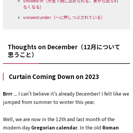
snowed in（大雪で閉じ込められる、家から出られ
なくなる）
snowed under（～に押しつぶされている）
Thoughts on December（12月について
思うこと）
Curtain Coming Down on 2023
Brrr
... I can’t believe it’s already December! I felt like we
jumped from summer to winter this year.
Well, we are now in the 12th and last month of the
modern-day
Gregorian calendar
. In the old
Roman