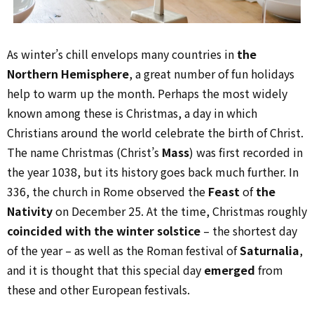
As winter’s chill envelops many countries in
the
Northern Hemisphere
, a great number of fun holidays
help to warm up the month. Perhaps the most widely
known among these is Christmas, a day in which
Christians around the world celebrate the birth of Christ.
The name Christmas (Christ’s
Mass
) was first recorded in
the year 1038, but its history goes back much further. In
336, the church in Rome observed the
Feast
of
the
Nativity
on December 25. At the time, Christmas roughly
coincided with the winter solstice
– the shortest day
of the year – as well as the Roman festival of
Saturnalia
,
and it is thought that this special day
emerged
from
these and other European festivals.