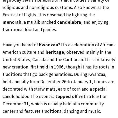
religious and nonreligious customs. Also known as the
Festival of Lights, it is observed by lighting the
menorah
, a multibranched
candelabra
, and enjoying
traditional food and games.
Have you heard of
Kwanzaa
? It’s a celebration of African-
American culture and
heritage
, observed mainly in the
United States, Canada and the Caribbean. It is a relatively
new creation, first held in 1966, though it has its roots in
traditions that go back generations. During Kwanzaa,
held annually from December 26 to January 1, homes are
decorated with straw mats, ears of corn and a special
candleholder. The event is
topped off
with a feast on
December 31, which is usually held at a community
center and features traditional dancing and music.