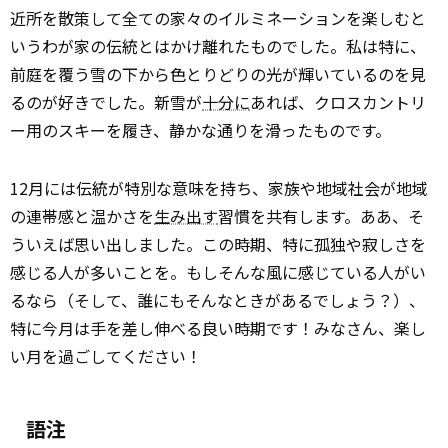
近所を散策して全ての家々のイルミネーションを楽しむと
いうわが家の伝統とはかけ離れたものでした。私は特に、
前庭を覆う雪の下から色とりどりの光が輝いているのを見
るのが好きでした。新雪が
十分に
あれば、クロスカントリ
ー用のスキーを履き、静かな通りを滑ったものです。
12月には伝統が特別な意味を持ち、家族や地域社会が地域
の連帯感と温かさを
生み出す
習慣を共有します。ああ、そ
ういえば思い出しました。この時期、特に孤独や寂しさを
感じる人が多いことを。もしそんな風に感じている人がい
るなら（そして、誰にもそんなときがあるでしょう？）、
特に今月は手を差し伸べる良い時期です！みなさん、楽し
い月を過ごしてください！
語注