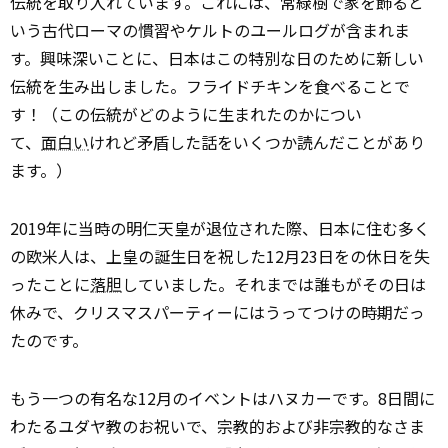
伝統を取り入れています。これには、常緑樹で家を飾ると
いう古代ローマの慣習やケルトのユールログが含まれま
す。興味深いことに、日本はこの特別な日のために新しい
伝統を生み出しました。フライドチキンを食べることで
す！（この伝統がどのように生まれたのかについ
て、
面白い
けれど矛盾した話をいくつか読んだことがあり
ます。）
2019年に当時の明仁天皇が退位された際、日本に住む多く
の欧米人は、上皇の誕生日を祝した12月23日をの休日を失
ったことに
落胆
していました。それまでは誰もがその日は
休みで、クリスマスパーティーにはうってつけの時期だっ
たのです。
もう一つの有名な12月のイベントはハヌカーです。8日間に
わたるユダヤ教のお祝いで、宗教的および非宗教的なさま