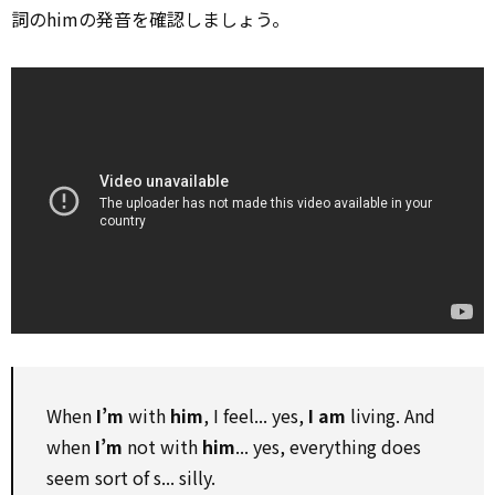
詞のhimの発音を確認しましょう。
When
I’m
with
him
, I feel... yes,
I am
living. And
when
I’m
not with
him
... yes, everything does
seem sort of s... silly.