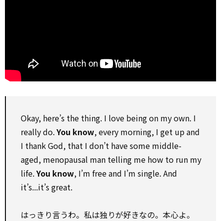
Okay, here’s the thing. I love being on my own. I
really do.
You know
, every morning, I get up and
I thank God, that I don’t have some middle-
aged, menopausal man telling me how to run my
life.
You know
, I’m free and I’m single. And
it’s...it’s great.
はっきり言うわ。私は独りが好きなの。本心よ。