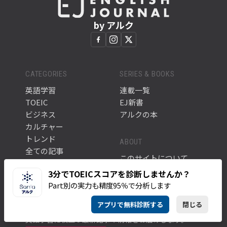
by アルク
CATEGORIES
SERIES & BOOKS
英語学習
連載一覧
TOEIC
EJ新書
ビジネス
アルクの本
カルチャー
トレンド
ABOUT
全ての記事
このサイトについて
タグ一覧
アルク公式サイト
3分でTOEICスコアを診断しませんか？
Part別の実力も精度95％で分析します
NEWSLETTER
アプリで無料診断する
閉じる
英語学習に役立つ最新記事や情報をお届けします。