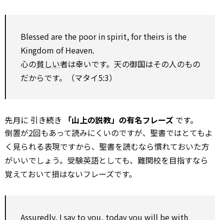
Blessed
are the poor in spirit,
for
theirs is the
Kingdom of Heaven.
心の
貧しい
者は幸いです。天の御国はその人のもの
だからです。（マタイ5:3）
先月に
引き続き
「山上の説教」の有名フレーズ
です。
倒置が
2回
もあって読みにくいのですが、聖書ではとてもよ
く見られる表現ですから、聖書を読むなら慣れておいた方
がいいでしょう。受験英語としても、難関校を目指すなら
覚えておいて損はないフレーズです。
Assuredly, I say
to
you, today you will be
with