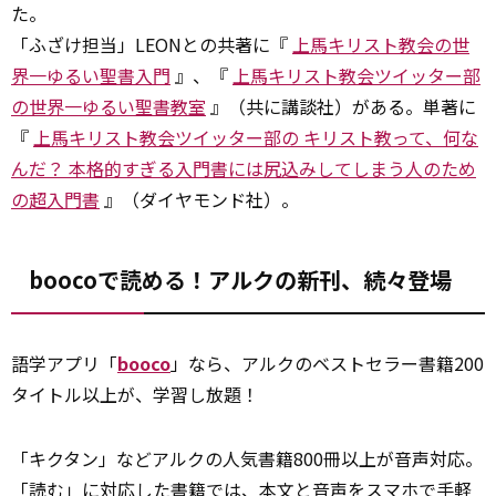
た。
「ふざけ担当」LEONとの共著に『
上馬キリスト教会の世
界一ゆるい聖書入門
』、『
上馬キリスト教会ツイッター部
の世界一ゆるい聖書教室
』（共に講談社）がある。単著に
『
上馬キリスト教会ツイッター部の キリスト教って、何な
んだ？ 本格的すぎる入門書には尻込みしてしまう人のため
の超入門書
』（ダイヤモンド社）。
boocoで読める！アルクの新刊、続々登場
語学アプリ「
booco
」なら、アルクのベストセラー書籍200
タイトル以上が、学習し放題！
「キクタン」などアルクの人気書籍800冊以上が音声対応。
「読む」に対応した書籍では、本文と音声をスマホで手軽