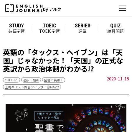
by アルク
STUDY
TOEIC
SERIES
QUIZ
英語学習
TOEIC学習
連載
練習問題
英語の「タックス・ヘイブン」は「天
国」じゃなかった！「天国」の正式な
英訳から政治体制がわかる!?
2020-11-18
CULTURE
通訳・翻訳
聖書で英語！
上馬キリスト教会ツイッター部MARO