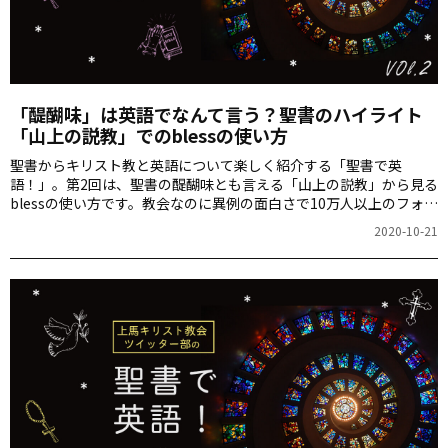
「醍醐味」は英語でなんて言う？聖書のハイライト
「山上の説教」でのblessの使い方
聖書からキリスト教と英語について楽しく紹介する「聖書で英
語！」。第2回は、聖書の醍醐味とも言える「山上の説教」から見る
blessの使い方です。教会なのに異例の面白さで10万人以上のフォロ
ワーを獲得し、広く一般に大人気のTwitterアカウント「上馬キリス
2020-10-21
ト教会」を運営する一人、MAROさんによる連載。