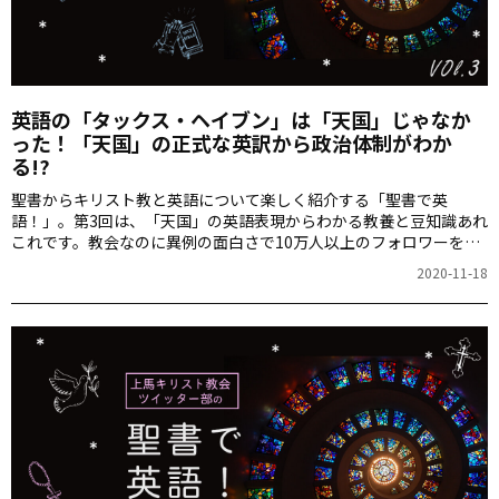
英語の「タックス・ヘイブン」は「天国」じゃなか
った！「天国」の正式な英訳から政治体制がわか
る!?
聖書からキリスト教と英語について楽しく紹介する「聖書で英
語！」。第3回は、「天国」の英語表現からわかる教養と豆知識あれ
これです。教会なのに異例の面白さで10万人以上のフォロワーを獲
得し、広く一般に大人気のTwitterアカウント「上馬キリスト教会」
2020-11-18
を運営する一人、MAROさんによる連載。