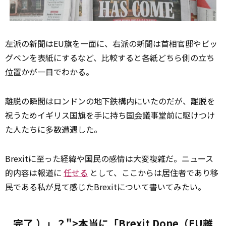
左派の新聞はEU旗を一面に、右派の新聞は首相官邸やビッ
グベンを表紙にするなど、比較すると各紙どちら側の立ち
位置
かが一目でわかる。
離脱の瞬間はロンドンの地下鉄構内にいたのだが、離脱を
祝うためイギリス国旗を手に持ち国
会議
事堂前に駆けつけ
た人たちに多数遭遇した。
Brexitに至った経緯や国民の感情は大変複雑だ。ニュース
的内容は報道に
任せる
として、ここからは居住者であり移
民である私が見て感じたBrexitについて書いてみたい。
完了 ）」？">本当に「Brexit Done（EU離