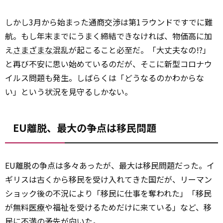
しかし3月から始まった通商交渉は第1ラウンドですでに難
航。もし年末までにうまく締結できなければ、物価高に加
え
さまざまな
混乱が起こること必至だ。「大丈夫なの!?」
と再び不安に思い始めているのだが、そこに新型コロナウ
イルス問題も発生。しばらくは「どうなるのかわからな
い」という状況を見守るしかない。
EU離脱、最大の争点は移民問題
EU離脱の争点は多々あったが、最大は移民問題だった。イ
ギリスは古くから移民を受け入れてきた国だが、リーマン
ショック後の不況により「移民に仕事を奪われた」「移民
が無料
医療
や福祉を受けるためだけに来ている」など、移
民に不満の矛先が向いた。