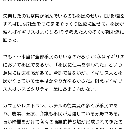
失業したのも病院が混んでいるのも移民のせい。EUを離脱
すればEU供託金をそのままそっくり医療に回せる。移民が
減ればイギリスはよくなる!そう
考え
た人の多くが離脱派に
回った。
でも……本当に全部移民のせいなのだろうか?私はイギリス
において移民であるが、「移民に仕事を奪われた」という
意見には違和感がある。全部ではないが、イギリス人と移
民がやっている仕事は
かなり
異なるからだ。例えばイギリ
ス人はホスピタリティー業にあまり向かない。
カフェやレストラン、ホテルの従業員の多くが移民であ
り、農業、医療、介護も移民が活躍している分野である。
長い時間をかけて各々の職業的持ち場が形成されてきたの