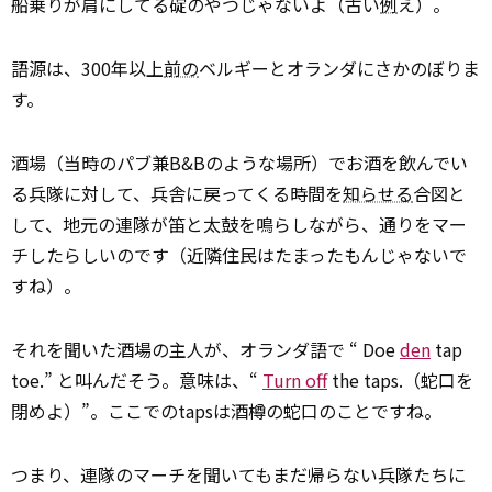
船乗りが肩にしてる碇のやつじゃないよ（古い
例
え）。
語源は、300年以上
前の
ベルギーとオランダにさかのぼりま
す。
酒場（当時のパブ兼B&Bのような場所）でお酒を飲んでい
る兵隊に対して、兵舎に戻ってくる時間を
知らせる
合図と
して、地元の連隊が笛と太鼓を鳴らしながら、通りをマー
チしたらしいのです（近隣住民はたまったもんじゃないで
すね）。
それを聞いた酒場の主人が、オランダ語で “ Doe
den
tap
toe.” と叫んだそう。意味は、“
Turn off
the taps.（蛇口を
閉めよ）”。ここでのtapsは酒樽の蛇口のことですね。
つまり、連隊のマーチを聞いてもまだ帰らない兵隊たちに