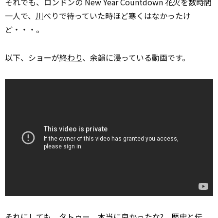
それでも、ロンドンの New Year Countdown 花火を数時間
一人で、
川
べりで待っていた時ほど寒くはなかったけ
ど・・・。
以下、ショーが
終わり
、余韻に浸っている動画です。
それにしても、タトゥー、本当に良かったな?。歴史と伝