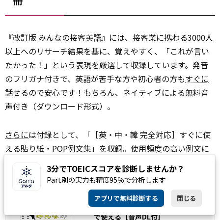
冊
『改訂版 みんなの接客英語』には、接客業に携わる3000人
以上へのリサーチ結果を基に、覚えやすく、「これが言い
たかった！」という表現を厳選して収録しています。発音
のフリガナ付きで、英語が苦手な方や初心者の方も
すぐに
話せるので安心です！もちろん、ネイティブによる無料音
声付き（ダウンロード形式）。
さらに
は付録として、「［英・中・韓 完全対応］すぐに使
える貼り紙・POP例文集」を収録。使用頻度の高い例文に
ついては、PDFでダウンロード＆印刷して店舗や施設など
3分でTOEICスコアを診断しませんか？
に掲示していただける読者特典付きです。
Part別の実力も精度95％で分析します
アプリで無料診断する
閉じる
改訂版 みんなの接客英語 ~ 全業種
で使える［音声DL付］