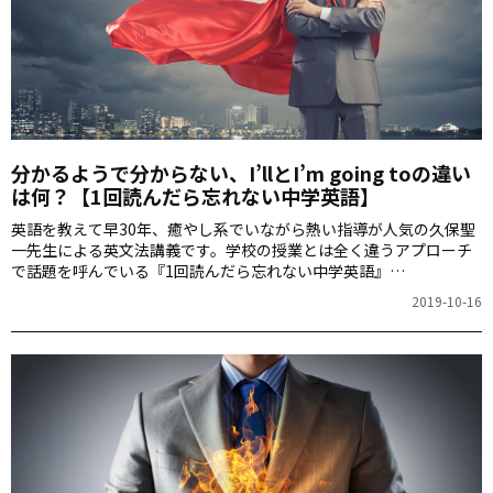
分かるようで分からない、I’llとI’m going toの違い
は何？【1回読んだら忘れない中学英語】
英語を教えて早30年、癒やし系でいながら熱い指導が人気の久保聖
一先生による英文法講義です。学校の授業とは全く違うアプローチ
で話題を呼んでいる『1回読んだら忘れない中学英語』
（KADOKAWA）のエッセンスをぎゅっと詰め込んだ連載。今回は、
2019-10-16
I’llとI’m going to、canとbe able toの違いにクローズアップしま
す。