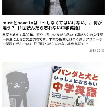
mustとhave toは「～しなくてはいけない」。何が
違う？【1回読んだら忘れない中学英語】
英語を教えて早30年、癒やし系でいながら熱い指導が人気の久保聖
一先生による英文法講義です。学校の授業とは全く違うアプローチ
で話題を呼んでいる『1回読んだら忘れない中学英語』
（KADOKAWA）のエッセンスをぎゅっと詰め込んだ連載。今回は、
2019-10-30
I’llとI’m going to、canとbe able toの違いにクローズアップしま
す。