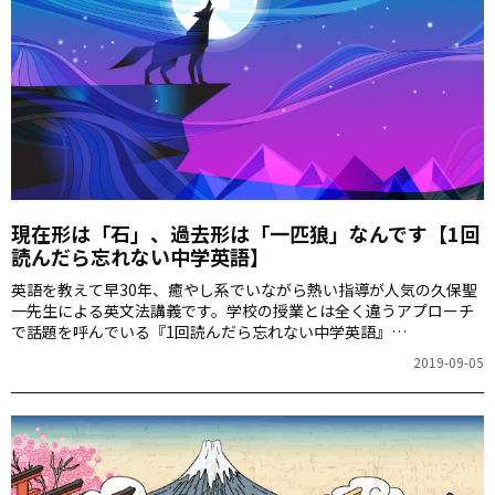
現在形は「石」、過去形は「一匹狼」なんです【1回
読んだら忘れない中学英語】
英語を教えて早30年、癒やし系でいながら熱い指導が人気の久保聖
一先生による英文法講義です。学校の授業とは全く違うアプローチ
で話題を呼んでいる『1回読んだら忘れない中学英語』
（KADOKAWA）のエッセンスをぎゅっと詰め込んだ連載。第1回は
2019-09-05
英語の語順は「江戸っ子」風というお話です。