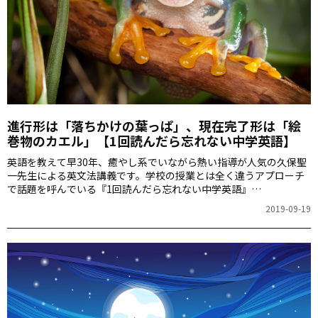
進行形は「落ちかけの葉っぱ」、現在完了形は「絵
巻物のカエル」【1回読んだら忘れない中学英語】
英語を教えて早30年、癒やし系でいながら熱い指導が人気の久保聖
一先生による英文法講義です。学校の授業とは全く違うアプローチ
で話題を呼んでいる『1回読んだら忘れない中学英語』
（KADOKAWA）のエッセンスをぎゅっと詰め込んだ連載。第1回は
2019-09-19
英語の語順は「江戸っ子」風というお話です。