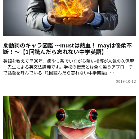
助動詞のキャラ図鑑 ～mustは熱血！ mayは優柔不
断！～【1回読んだら忘れない中学英語】
英語を教えて早30年、癒やし系でいながら熱い指導が人気の久保聖
一先生による英文法講義です。学校の授業とは全く違うアプローチ
で話題を呼んでいる『1回読んだら忘れない中学英語』
（KADOKAWA）のエッセンスをぎゅっと詰め込んだ連載。今回は、
2019-10-12
文に一言加えるだけで表現力が一気に広がる助動詞のお話です。