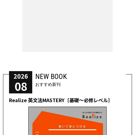
2026
NEW BOOK
08
おすすめ新刊
Realize 英文法MASTERY［基礎～必修レベル］