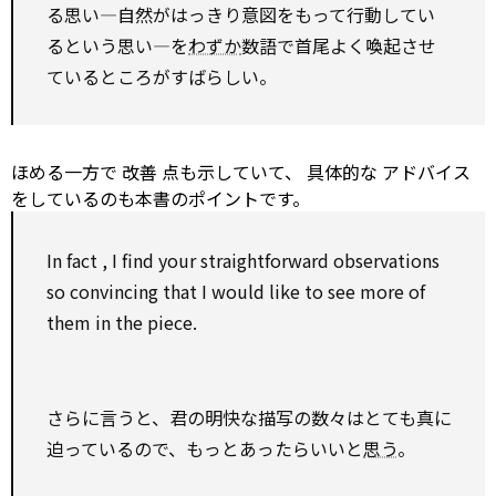
る思い―自然がはっきり意図をもって行動してい
るという思い―を
わずか
数語で首尾よく喚起させ
ているところがすばらしい。
ほめる一方で
改善
点も示していて、
具体的な
アドバイス
をしているのも本書のポイントです。
In fact
, I
find
your
straightforward
observations
so
convincing
that I
would like to
see
more of
them in the piece.
さらに言うと、君の明快な描写の数々はとても真に
迫っているので、もっとあったらいいと
思う
。