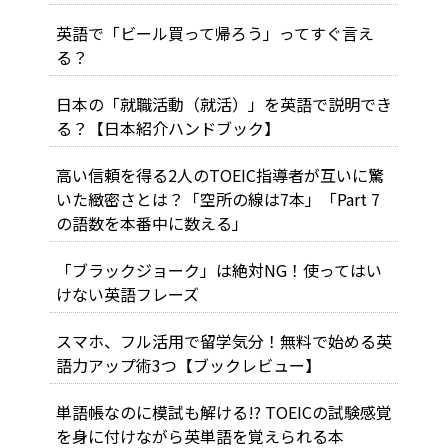
英語で「ビール買って帰ろう」ってすぐ言え
る？
日本の「就職活動（就活）」を英語で説明でき
る？【日本紹介ハンドブック】
高い信頼を得る2人のTOEIC指導者が互いに驚
いた緻密さとは？「空所の線は7本」「Part 7
の語数を本番中に数える」
「ブラックジョーク」は絶対NG！使ってはい
けない英語フレーズ
スマホ、フル活用で留学気分！無料で始める英
語力アップ術3つ【ブックレビュー】
単語帳なのに模試も解ける!? TOEICの試験感覚
を身に付けながら英単語を覚えられる本