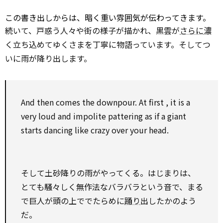
この書き出しからは、暗く重い雰囲気が伝わってきます。
続いて、戸惑う人々や街の様子が描かれ、黒雲が
さらに
濃
く立ち込めてゆくさまを丁寧に物語っています。そしてつ
いに雨が降り出します。
And then
comes the downpour.
At first
, it is a
very loud and
impolite
pattering
as if
a giant
starts dancing like crazy
over
your head.
そして土砂降りの雨がやってくる。はじまりは、
とても騒々しく無作法なバラバラという音で、まる
で巨人が頭の上ででたらめに
踊り
出したかのよう
だ。