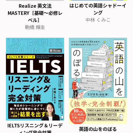
はじめての英語シャドーイ
Realize 英文法
ング
MASTERY［基礎～必修レ
中林 くみこ
ベル］
駒橋 輝圭
IELTSリスニング＆リーデ
英語の山をのぼる
ィング完全対策