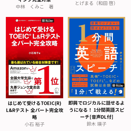
とげまる（和田 啓）
中林 くみこ 著
即興でロジカルに話せるよ
はじめて受けるTOEIC(R)
うになる！ 1分間英語スピ
L&Rテスト 全パート完全攻
ーチ[音声DL付]
略
鈴木 瑛子
小石 裕子