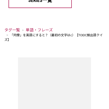
SERIES一覧
タグ一覧
単語・フレーズ
「同僚」を英語にすると？（最初の文字はc）【TOEIC頻出語クイ
ズ】