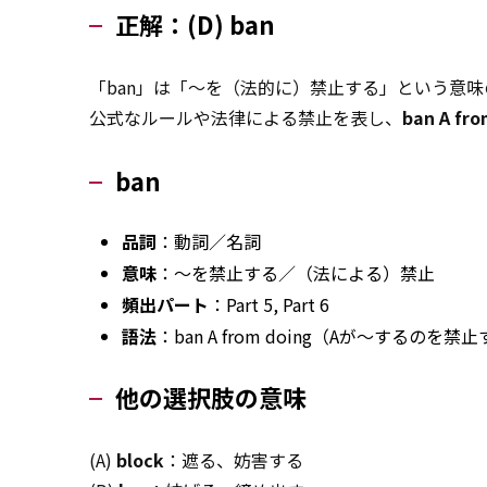
正解：(D) ban
「ban」は「～を（法的に）禁止する」という意味
公式なルールや法律による禁止を表し、
ban A fro
ban
品詞
：動詞／名詞
意味
：～を禁止する／（法による）禁止
頻出パート
：Part 5, Part 6
語法
：ban A from doing（Aが～するのを禁
他の選択肢の意味
(A)
block
：遮る、妨害する