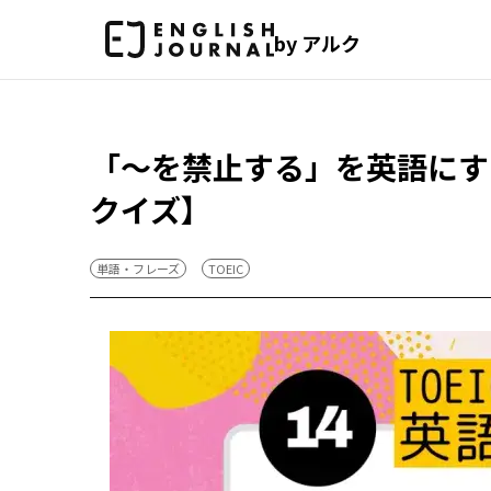
by アルク
「～を禁止する」を英語にする
クイズ】
単語・フレーズ
TOEIC