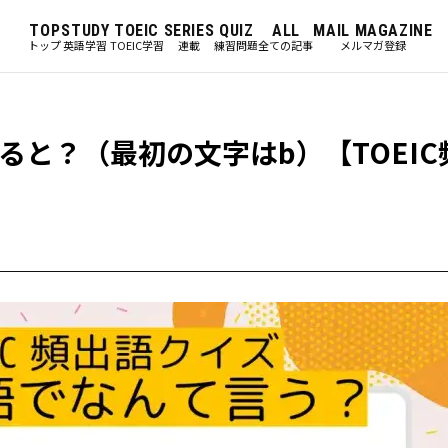
TOP
STUDY
TOEIC
SERIES
QUIZ
ALL
MAIL MAGAZINE
トップ
英語学習
TOEIC学習
連載
練習問題
全ての記事
メルマガ登録
と？（最初の文字はb）【TOEIC