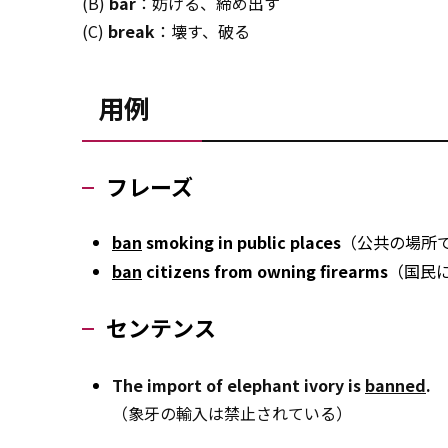
(B)
bar
：妨げる、締め出す
(C)
break
：壊す、破る
用例
フレーズ
ban
smoking in public places
（公共の場所
ban
citizens from owning firearms
（国民
センテンス
The import of elephant ivory is
banned
.
（象牙の輸入は禁止されている）