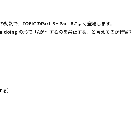
の動詞で、
TOEICのPart 5・Part 6
によく登場します。
m doing
の形で「Aが～するのを禁止する」と言えるのが特徴
止する）