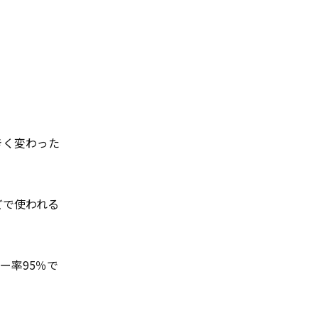
きく変わった
どで使われる
ー率95％で