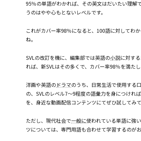
95％の単語がわかれば、その英文はだいたい理解
うのはやや心もとないレベルです。
これがカバー率98％になると、100語に対してわ
ね。
SVLの改訂を機に、編集部では英語の
小説
に対する
れば、新SVLはその多くで、カバー率98％を満た
洋画や英語の
ドラマ
のうち、日常生活で使用する
の、SVLのレベル7～9程度の語彙力を身につけれ
を、身近な動画配信コンテンツにてぜひ試してみ
ただし、現代社会で
一般に
使われている単語に強い
ツについては、専門用語も合わせて学習するのが