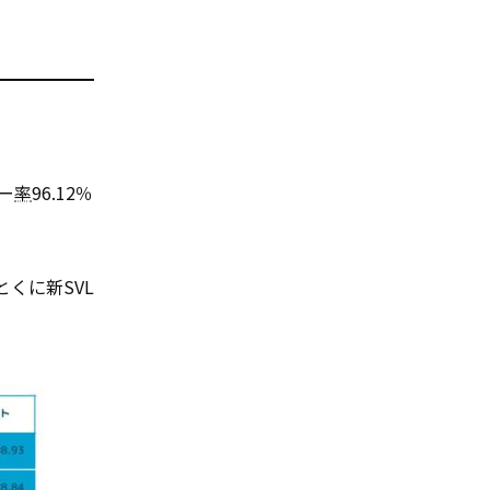
ー
率
96.12％
とくに新SVL