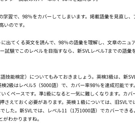
の
学習
で、98％をカバーしてしまいます。掲載語彙を見直し、
高いのです。
トに出てくる英文を読んで、98％の語彙を理解し、文章のニュ
ター
試験
でこのレベルを目指すなら、新SVLレベル7までの語彙
語技能検定）についてもみておきましょう。英検3級は、新SV
、英検2級はレベル5（5000語）で、カバー率98％を達成
可能
です
ていくペースです。準1級になると一気に難しくなります。カバー
を押さえておく必要があります。英検１級については、旧SVLでは
した。新SVLでは、レベル11（1万1000語）でカバーでき
とがわかりますね。