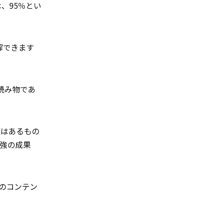
、95％とい
解できます
読み物であ
題はあるもの
増強の成果
のコンテン