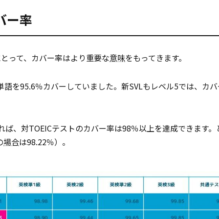
バー率
にとって、カバー率はより重要な
意味
をもってきます。
トの単語を95.6％カバーしていました。新SVLもレベル5では、カバ
れば、対TOEICテストのカバー率は98％以上を達成できます。
の
場合
は98.22％）。