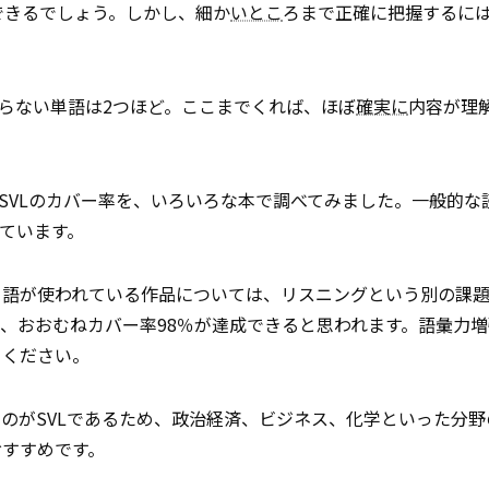
できるでしょう。しかし、細か
いとこ
ろまで正確に把握するには
からない単語は2つほど。ここまでくれば、ほぼ
確実に
内容が理
SVLのカバー率を、いろいろな本で調べてみました。一般的な
しています。
口語が使われている作品については、リスニングという別の課
ば、おおむねカバー率98％が達成できると思われます。語彙力
てください。
のがSVLであるため、政治経済、ビジネス、化学といった分野
おすすめです。