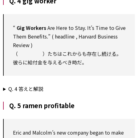
Q. 4 gig worker
“
Gig Workers
Are Here
to
Stay. It’s Time
to
Give
Them Benefits.” (
headline
, Harvard
Business
Review
)
（ ）たちはこれからも存在し
続ける
。
彼らに給付金を与えるべき時だ。
Q. 4 答えと解説
Q. 5 ramen profitable
Eric and Malcolm’s new company began
to
make