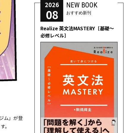
2026
NEW BOOK
08
おすすめ新刊
Realize 英文法MASTERY［基礎～
必修レベル］
ジム」が登
ます。