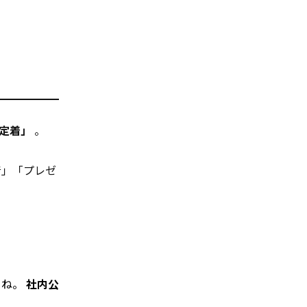
定着」
。
音」「プレゼ
よね。
社内公