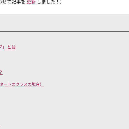
合わせて記事を
更新
しました！）
プ」とは
？
スタートのクラスの場合）
ら