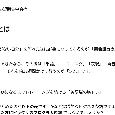
の短期
集中
合宿
とは
がない自分」を作れた後に必要になってくるのが
「英会話力の
ができたなら、その後は「単語」「リスニング」「表現」「発
す
。それを約12週間かけて行うのが「ジム」です。
が癖になるまでトレーニングを
続ける
「英語脳の筋トレ」
まとめたのが以下の表です。かなり実践的なビジネス英語です
えた方にピッタリのプログラム内容
ではないでしょうか？