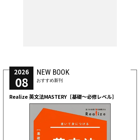
2026
NEW BOOK
08
おすすめ新刊
Realize 英文法MASTERY［基礎～必修レベル］