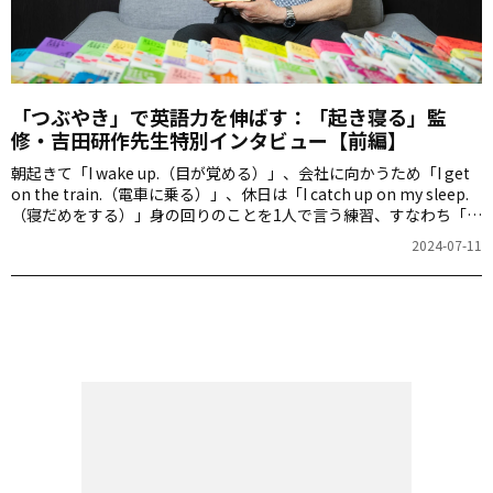
「つぶやき」で英語力を伸ばす：「起き寝る」監
修・吉田研作先生特別インタビュー【前編】
朝起きて「I wake up.（目が覚める）」、会社に向かうため「I get
on the train.（電車に乗る）」、休日は「I catch up on my sleep.
（寝だめをする）」――身の回りのことを1人で言う練習、すなわち「つ
ぶやき練習」を繰り返して英語力を高めていく。それが、アルクの
2024-07-11
超ロングセラー「起きてから寝るまで英語表現」シリーズです。今
回、『新装版 起きてから寝るまで英語表現1000』の刊行を記念し
て、監修の吉田研作先生（上智大学名誉教授）に特別インタビュー
を実施しました。