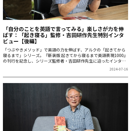
「自分のことを英語で言ってみる」楽しさが力を伸
ばす：「起き寝る」監修・吉田研作先生特別インタ
ビュー【後編】
「つぶやきメソッド」で英語の力を伸ばす、アルクの「起きてから
寝るまで」シリーズ。『新装版 起きてから寝るまで英語表現1000』
の刊行を記念し、シリーズ監修者・吉田研作先生に迫ったインタビ
ューの後編をお届けします。35年という長い歴史の中で、「起き寝
2024-07-16
る」はどのような進化を遂げてきたのでしょうか。そして、吉田先
生から英語を学習する皆さんに伝えたい思いとは――。前編と併せてお
読みください！