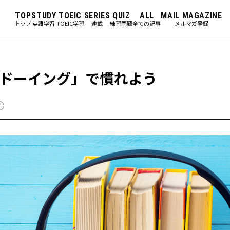
TOP
STUDY
TOEIC
SERIES
QUIZ
ALL
MAIL MAGAZINE
トップ
英語学習
TOEIC学習
連載
練習問題
全ての記事
メルマガ登録
ドーイング」で慣れよう
グ