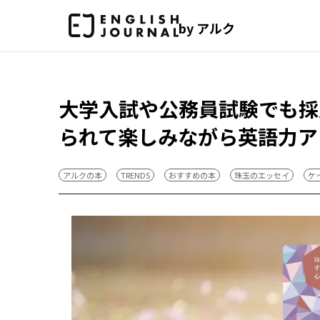
by アルク
大学入試や公務員試験でも採
られて楽しみながら英語力ア
アルクの本
TRENDS
おすすめの本
珠玉のエッセイ
ケ