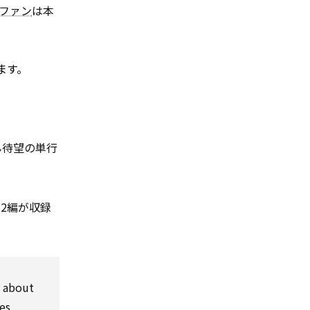
ファン
は本
ます。
ん待望の単行
、32編が収録
e about
es