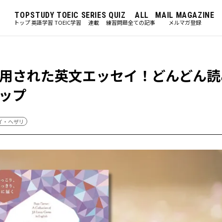
TOP
STUDY
TOEIC
SERIES
QUIZ
ALL
MAIL MAGAZINE
トップ
英語学習
TOEIC学習
連載
練習問題
全ての記事
メルマガ登録
用された英文エッセイ！どんどん読
ップ
イ・ヘザリ