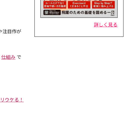
詳しく見る
作や注目作が
う
仕組み
で
リウケる！