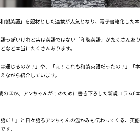
「和製英語」を題材とした連載が
人気
となり、電子書籍化した本
英語っぽいけれど実は英語ではない「和製英語」が
たくさん
あ
などなど本当にたくさんあります。
には通じるのか？」や、「え！これも和製英語だったの？」「
交えながら紹介しています。
載
のほか、アンちゃんがこのために書き下ろした新規コラム6
本語だ！」と日々語るアンちゃんの温かみも伝わってくる、英語
です。