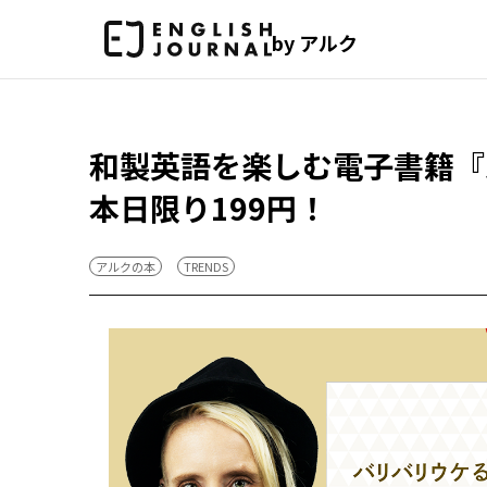
by アルク
和製英語を楽しむ電子書籍『
本日限り199円！
アルクの本
TRENDS