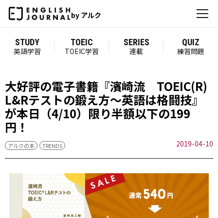
by アルク
STUDY
TOEIC
SERIES
QUIZ
英語学習
TOEIC学習
連載
練習問題
大好評の電子書籍『濱崎流 TOEIC(R)
L&Rテストの鍛え方～英語は格闘技』
が本日（4/10）限り半額以下の199
円！
2019-04-10
アルクの本
TRENDS