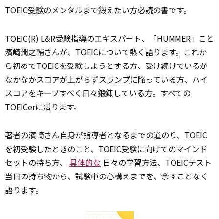
TOEIC
受験
のメンタルまで鍛えたい方必読の書です。
TOEIC(R) L&R受験指導のエキスパート、「HUMMER」こと
濱崎潤之輔さんが、TOEICについて熱く語ります。これか
ら初めてTOEICを受験しようとする方、受け続けているが
なかなかスコアが上がらずス
ランプ
に陥っている方、ハイ
スコアをキープすべく日々鍛錬している方――。すべての
TOEICerに贈ります。
著者の濱崎さん自身が指導者となるまでの道のり、TOEIC
を初受験したときのこと、TOEIC受験に向けてのマインド
セットの持ち方、
具体的な
日々の学習方法、TOEICテスト
当日の持ち物から、試験中の心構えまでを、余すことなく
語ります。