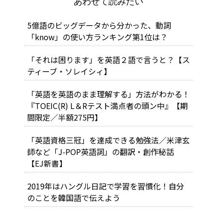
あわせて読みたい
5億語のビッグデータから分かった、動詞
「know」の使い方ランキング第1位は？
「それは困ります」を英語２語で言うと？【ス
ティーブ・ソレイシィ】
「英語を英語のまま理解する」方法がわかる！
『TOEIC(R) L＆Rテスト満点者の頭ン中』【期
間限定／半額275円】
「英語資格三冠」を達成できる勉強法／米津玄
師など「J-POP英語詞」の翻訳・創作秘話
【EJ新書】
2019年はハングル日記で学習を習慣化！自分
のことを韓国語で伝えよう