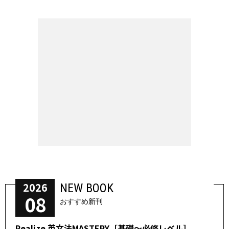
2026
NEW BOOK
08
おすすめ新刊
Realize 英文法MASTERY［基礎～必修レベル］