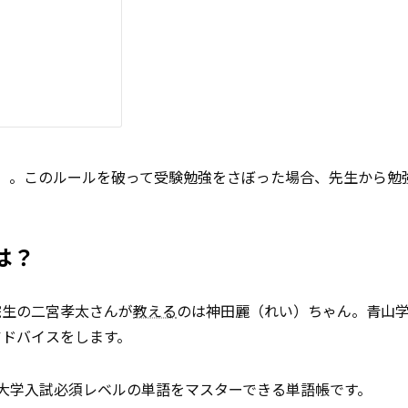
」。このルールを破って受験勉強をさぼった場合、先生から勉
は？
院生の二宮孝太さんが
教える
のは神田麗（れい）ちゃん。青山
アドバイスをします。
大学入試必須レベルの単語をマスターできる単語帳です。