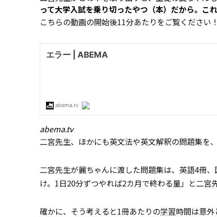
って大学入試を乗り切ったやつ（本）だから。こ
こちらの
動画
の開始後11分あたりをご覧ください
abema.tv
二宮
先生
、ほかにも英文法や英文解釈の問題集を
二宮先生が麗ちゃんに渡した問題集は、英語4冊、
け。1日20分ずつやれば2カ月で終わる量」と二宮
確かに、そう考えると1冊あたりの
学習
時間は意外