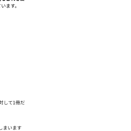
ています。
対して1冊だ
しまいます