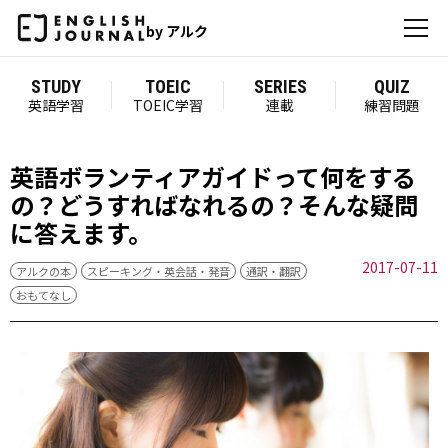
by アルク
STUDY
TOEIC
SERIES
QUIZ
英語学習
TOEIC学習
連載
練習問題
英語ボランティアガイドって何をする
の？どうすればなれるの？そんな疑問
に答えます。
2017-07-11
アルクの本
スピーキング・英会話・発音
通訳・翻訳
おもてなし