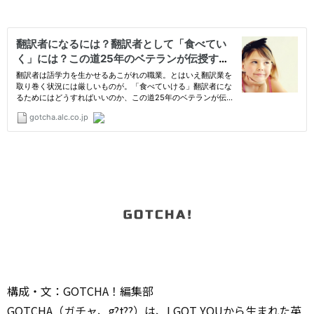
構成・文：GOTCHA！編集部
GOTCHA（ガチャ、g?t??）は、I GOT YOUから生まれた英