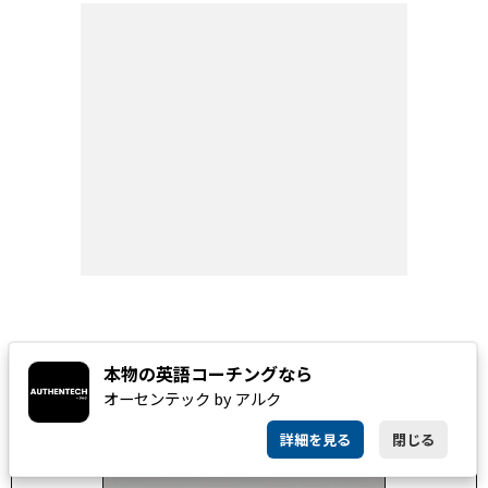
2026
NEW BOOK
本物の英語コーチングなら
08
おすすめ新刊
オーセンテック by アルク
詳細を見る
閉じる
Realize 英文法MASTERY［基礎～必修レベル］