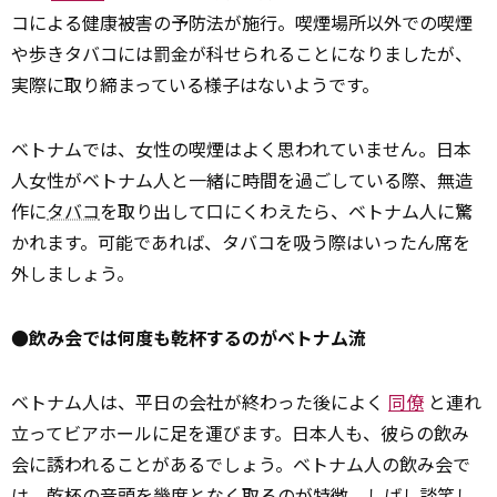
コによる健康被害の予防法が施行。喫煙場所以外での喫煙
や歩きタバコには罰金が科せられることになりましたが、
実際に取り締まっている様子はないようです。
ベトナムでは、女性の喫煙はよく思われていません。日本
人女性がベトナム人と一緒に時間を過ごしている際、無造
作に
タバコ
を取り出して口にくわえたら、ベトナム人に驚
かれます。可能であれば、タバコを吸う際はいったん席を
外しましょう。
●飲み会では何度も乾杯するのがベトナム流
ベトナム人は、平日の会社が終わった後によく
同僚
と連れ
立ってビアホールに足を運びます。日本人も、彼らの飲み
会に誘われることがあるでしょう。ベトナム人の飲み会で
は、乾杯の音頭を幾度となく取るのが特徴。しばし談笑し