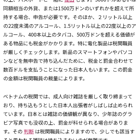
同額相当の外貨、または1500万ドンのいずれかを超えて所
持する場合、申告が必要です。そのほか、２リットル以上
の22度未満のアルコール、1.5リットル以上の22度以上のア
ルコール、400本以上のタバコ、500万ドンを超える価値が
ある物品にも税金がかかります。特に電化製品は税関職員
が厳しくチェックします。新品のスマートフォンやパソコ
ンなどを無申告で持ち込んだために、税金と罰金合わせて
数百ドルを支払うことになった日本人もいます。この罰金
の金額は税関職員の裁量によります。
ベトナムの税関では、成人向け雑誌を厳しく取り締まって
おり、持ち込もうとした日本人出張者がしばしば止められ
ています。日本とは雑誌の価値観が異なり、少年誌のグラ
ビア写真でも没収の上、罰金が科せられる場合がありま
す。その
判断
は税関職員によりますので、少しでも該当す