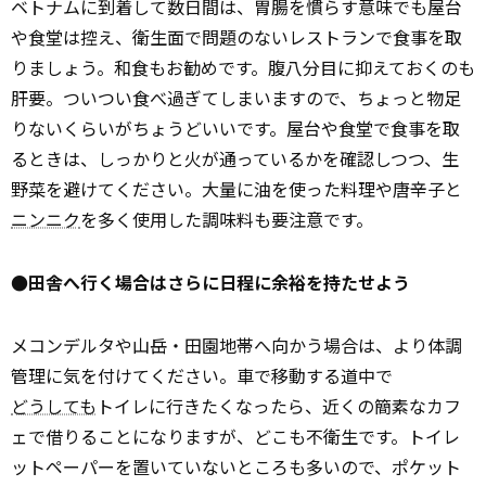
ベトナムに到着して数日間は、胃腸を慣らす意味でも屋台
や食堂は控え、衛生面で問題のないレストランで食事を取
りましょう。和食もお勧めです。腹八分目に抑えておくのも
肝要。ついつい食べ過ぎてしまいますので、ちょっと物足
りないくらいがちょうどいいです。屋台や食堂で食事を取
るときは、しっかりと火が通っているかを確認しつつ、生
野菜を避けてください。大量に油を使った料理や唐辛子と
ニンニク
を多く使用した調味料も要注意です。
●田舎へ行く場合はさらに日程に余裕を持たせよう
メコンデルタや山岳・田園地帯へ向かう場合は、より体調
管理に気を付けてください。車で移動する道中で
どうしても
トイレに行きたくなったら、近くの簡素なカフ
ェで借りることになりますが、どこも不衛生です。トイレ
ットペーパーを置いていないところも多いので、ポケット