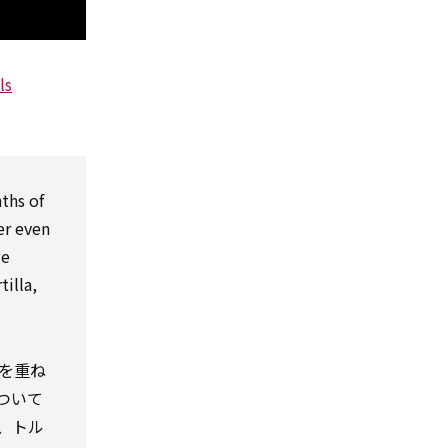
ls
ths of
er even
we
tilla,
を重ね
ついて
ば、トル