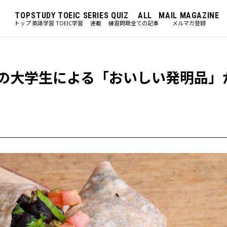
TOP
STUDY
TOEIC
SERIES
QUIZ
ALL
MAIL MAGAZINE
トップ
英語学習
TOEIC学習
連載
練習問題
全ての記事
メルマガ登録
カの大学生による「おいしい発明品」