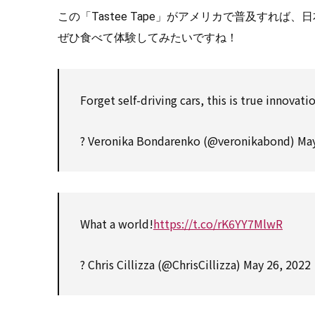
この「Tastee Tape」がアメリカで普及すれ
ぜひ食べて体験してみたいですね！
Forget self-driving cars, this is true innovati
? Veronika Bondarenko (@veronikabond)
May
What a world!
https://t.co/rK6YY7MlwR
? Chris Cillizza (@ChrisCillizza)
May 26, 2022