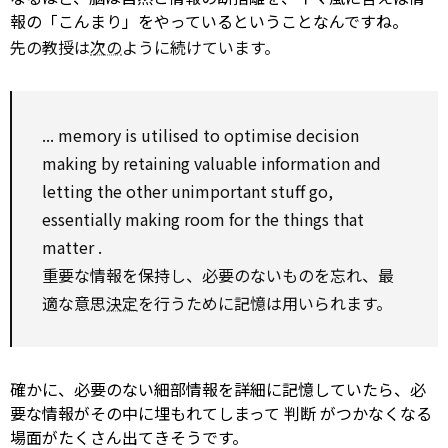
報の「こんまり」をやっているということなんですね。
先の教授は
次の
ように続けています。
... memory is utilised
to
optimise
decision
making
by
retaining valuable
information
and
letting
the other
unimportant
stuff
go,
essentially making room
for
the things that
matter
.
重要な情報を保持し、必要のないものを忘れ、最
適な意思
決定
を行うために記憶は用いられます。
確かに、必要のない細部情報を詳細に記憶していたら、必
要な情報がその中に埋もれてしまって
判断
がつかなくなる
場面がたくさん出てきそうです。