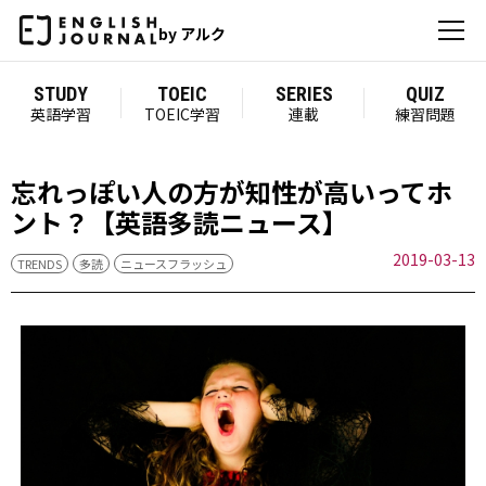
by アルク
STUDY
TOEIC
SERIES
QUIZ
英語学習
TOEIC学習
連載
練習問題
忘れっぽい人の方が知性が高いってホ
ント？【英語多読ニュース】
2019-03-13
TRENDS
多読
ニュースフラッシュ