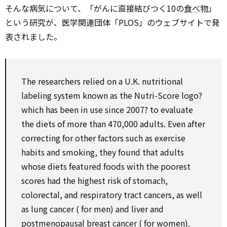
そんな病気について、「がんに直接結びつく10の
食べ物
」
という研究が、医学関連団体「PLOS」のウェブサイトで発
表されました。
The researchers relied
on
a U.K. nutritional
labeling system known
as
the Nutri-Score logo?
which
has been in
use
since
2007?
to
evaluate
the diets of
more than
470,000 adults.
Even
after
correcting
for
other
factors
such as
exercise
habits and smoking, they found that adults
whose diets featured foods
with
the poorest
scores had the highest risk of stomach,
colorectal, and respiratory tract cancers,
as well
as
lung cancer (
for
men) and
liver
and
postmenopausal breast cancer (
for
women).