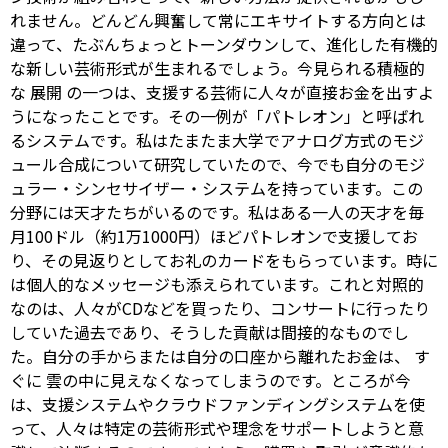
れません。どんどん興奮して常にエキサイトする方向とは
違って、たぶんちょっとトーンダウンして、進化した有機的
な新しい芸術形式が生まれるでしょう。今見られる積極的
な
展開
の一つは、支援する芸術に人々が直接お金を出すよ
うになったことです。その一例が「パトレオン」と呼ばれ
るシステムです。私はたまたま大学でアナログ方式のモジ
ュール合成について研究していたので、今でも自分のモジ
ュラー・シンセサイザー・システムを持っています。この
分野には天才たちがいるのです。私はある一人の天才を毎
月100ドル（約1万1000円）ほどパトレオンで支援してお
り、その見返りとしてお礼のカードをもらっています。時に
は個人的なメッセージも添えられています。これと対照的
なのは、人々がCDなどを買ったり、コンサートに行ったり
していた過去であり、そうした貢献は間接的なものでし
た。自分の手からまたは自分の口座から離れたお金は、
す
ぐに
雲の中に見えなくなってしまうのです。ところが今
は、支援システムやクラウドファンディングシステムを使
って、人々は特定の芸術形式や理念をサポートしようと意