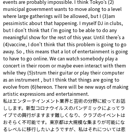
events are probably impossible. I think Tokyo’s (2)
municipal
government wants
to
move
along
to
a
level
where large gatherings will be allowed, but I (3)am
pessimistic
about that happening. I myself DJ in clubs,
but I don’t think that I’m going
to be
able
to
do
any
meaningful
show
for
the
rest of
this year.
Until
there’s a
(4)vaccine, I don’t think that this problem is going
to
go
away.
So
, this means that a lot of entertainment is going
to
have to
go online. We can watch somebody play a
concert in their room or maybe
even
interact
with
them
while
they (5)strum their guitar or play their computer
as
an
instrument
, but I think that things are going
to
evolve
from (6)hereon. There will be new ways of making
artistic expressions and entertainment.
私はエンターテインメント業界と芸術の分野に絞ってお話
しします。新型コロナウイルスのパンデミックによってラ
イブでの興行がますます難しくなり、クラブのイベントは
おそらく不可能です。東京都は大規模な集まりが可能にな
るレベルに移行したいようですが、私はそれについては悲