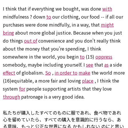
I think that if everything we bought, was done
with
mindfulness ? down
to
our clothing, our food -- if all our
purchases were done mindfully, in a way, that
might
bring
about more global justice. Because when you just
do things
out of
convenience and you don’t really think
about the money that you’re spending, I think
somewhere in the world, you begin
to
(15)
oppress
somebody, maybe including yourself. I
see
that
as
a side
effect
of globalism.
So
,
in order to
make
the world more
(16)equitable, a more fair and loving
place
, I think the
system
for
people supporting artists that they love
through
patronage is a very good idea.
私たちが購入したすべてのものに――服であれ、食べ物であれ――
心を留めていたら、すべての購入を意識的に行うなら、あ
る意味、もっと公正な世界になる
かもしれない
のにと思い