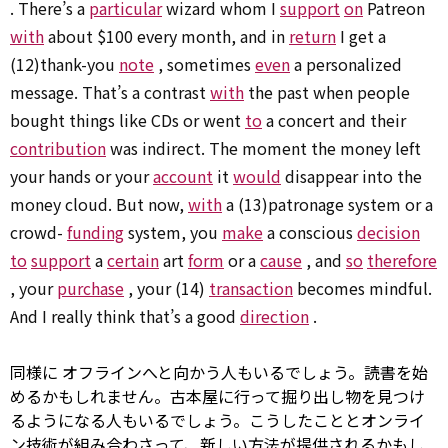
. There’s a
particular
wizard whom I
support
on
Patreon
with
about $100 every month, and in
return
I get a
(12)thank-you
note
, sometimes
even
a personalized
message. That’s a contrast
with
the past when people
bought things like CDs or went
to
a concert and their
contribution
was indirect. The moment the money left
your hands or your
account
it
would
disappear into the
money cloud. But now,
with
a (13)patronage system or a
crowd-
funding
system, you
make
a conscious
decision
to
support
a
certain
art
form
or a
cause
, and
so
therefore
, your
purchase
, your (14)
transaction
becomes mindful.
And I really think that’s a good
direction
.
同様に
オフラインへと向かう人もいるでしょう。読書を始
めるかもしれません。古本屋に行って掘り出し物を見つけ
るようになる人もいるでしょう。こうしたこととオンライ
ン技術が組み合わさって、新しい方法が提供されるかもし