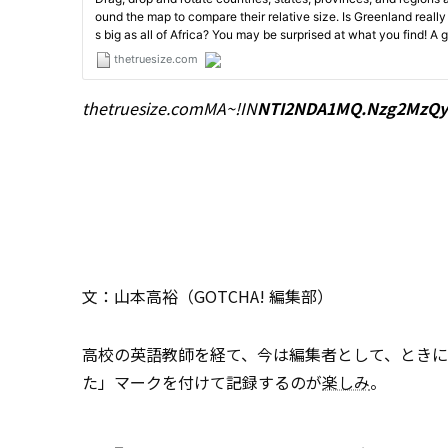
thetruesize.com
MA~!IN
NTI2NDA1MQ.Nzg2MzQ
文：山本高裕（GOTCHA! 編集部）
高校の英語教師を経て、今は編集者として、とき
た」マークを付けて記録するのが
楽しみ
。