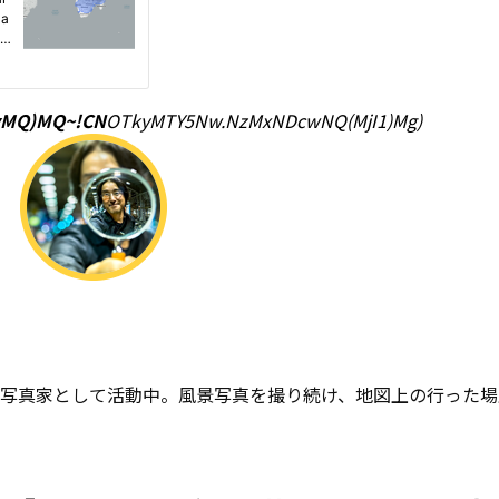
yMQ)MQ~!CN
OTkyMTY5Nw.NzMxNDcwNQ(MjI1)Mg)
に写真家として活動中。風景写真を撮り続け、地図上の行った場