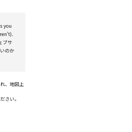
ws you
ren’t).
ェブサ
きいのか
され、地図上
ください。