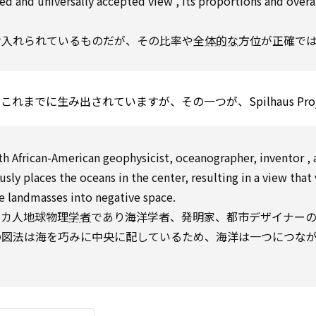
sed and
universally
accepted
view
, its proportions and overa
け入れられているものだが、その比率や
全体的な
方位が正確で
れまでに生み出されていますが、その一つが、Spilhaus
Pro
h African-American geophysicist, oceanographer,
inventor
, 
usly places the oceans in the center, resulting in a
view
that 
e landmasses into negative space.
リカ人地球物理
学者
であり海洋学者、発明家、都市デザイナー
の図法は海を巧みに中央に配しているため、海洋は一つにつな