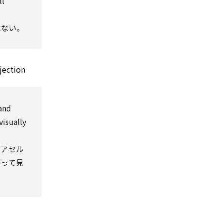
ll
はない。
jection
and
visually
のアセル
がって見