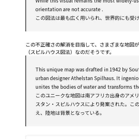
While
this visual remains the most widely-u
orientation
are not
accurate
.
この図法は最も広く用いられ、世界的にも受
この不正確さの解消を目指して、さまざまな地図がこ
（スピルハウス図法）なのだそうです。
This
unique
map was drafted in 1942
by
Sout
urban
designer Athelstan Spilhaus. It ingenio
unites the bodies of water and transforms th
このユニークな地図は南アフリカ出身のアメ
スタン・スピルハウスにより発案された。こ
え、陸地は背景となっている。