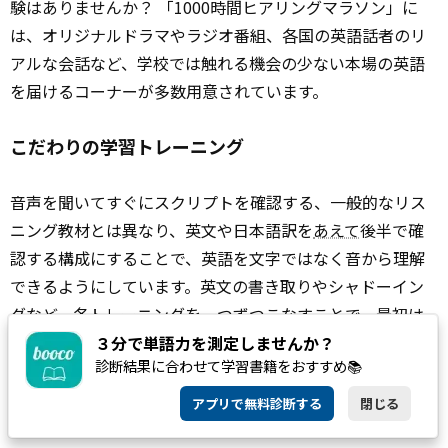
験はありませんか？ 「1000時間ヒアリングマラソン」に
は、オリジナルドラマやラジオ番組、各国の英語話者のリ
アルな会話など、学校では触れる機会の少ない本場の英語
を届けるコーナーが多数用意されています。
こだわりの学習トレーニング
音声を聞いてすぐにスクリプトを確認する、一般的なリス
ニング教材とは異なり、英文や日本語訳を
あえて
後半で確
認する構成にすることで、英語を文字ではなく音から理解
できるようにしています。英文の書き取りやシャドーイン
グなど、各トレーニングを一つずつこなすことで、最初は
聞き取りが難しかった英文も深く理解できるようになりま
３分で単語力を測定しませんか？
診断結果に合わせて学習書籍をおすすめ📚
す。
アプリで無料診断する
閉じる
あらゆる角度から耳を鍛える豊富なコンテンツ