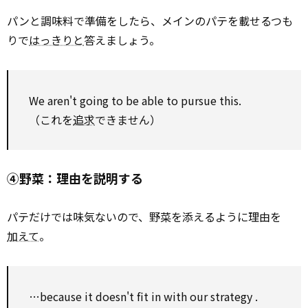
パンと調味料で準備をしたら、メインのパテを載せるつも
りで
はっきりと
答えましょう。
We aren't going
to be
able
to
pursue
this.
（これを
追求
できません）
④野菜：理由を説明する
パテだけでは味気ないので、野菜を添えるように理由を
加えて
。
…because it doesn't
fit
in
with
our
strategy
.