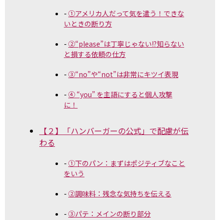
①アメリカ人だって気を遣う！できな
いときの断り方
②“please”は丁寧じゃない!?知らない
と損する依頼の仕方
③“no”や“not”は非常にキツイ表現
④ “you” を主語にすると個人攻撃
に！
【２】「ハンバーガーの公式」で配慮が伝
わる
①下のパン：まずはポジティブなこと
をいう
②調味料：残念な気持ちを伝える
③パテ：メインの断り部分