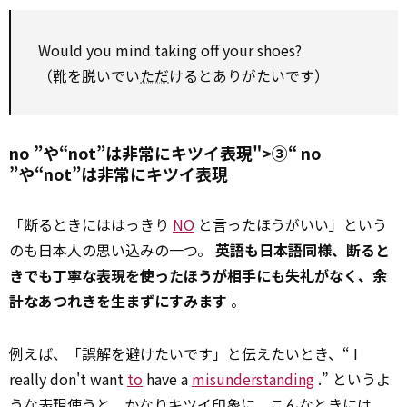
Would
you mind taking off your shoes?
（靴を脱いでい
ただ
けるとありがたいです）
no ”や“not”は非常にキツイ表現">③“
no
”や“not”は非常にキツイ表現
「断るときにははっきり
NO
と言ったほうがいい」という
のも日本人の思い込みの一つ。
英語も日本語同様、断ると
きでも丁寧な表現を使ったほうが相手にも失礼がなく、余
計なあつれきを生まずにすみます
。
例えば、「誤解を避けたいです」と伝えたいとき、“ I
really don't want
to
have a
misunderstanding
.” というよ
うな表現使うと、かなりキツイ印象に。こんなときには、