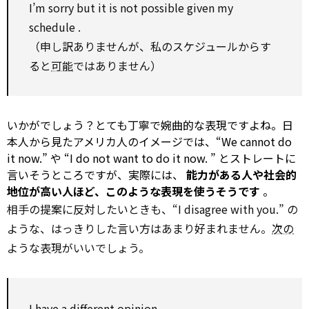
I’m sorry but it is not
possible
given
my
schedule
.
（申し訳ありませんが、私のスケジュールからす
ると
可能
ではありません）
いかがでしょう？とても丁寧で婉曲的な表現ですよね。日
本人から見たアメリカ人のイメージでは、“We cannot do
it now.” や “I do not want
to
do it now. ” とストレートに
言いそうところですが、実際には、
能力がある人や社会的
地位が高い人ほど、このような表現を使うそうです
。
相手の提案に反対したいときも、“I disagree with you.” の
ような、はっきりした言い方はあまり好まれません。
次の
ような表現がいいでしょう。
I have a
different
opinion.