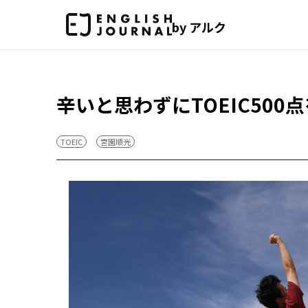
by アルク
辛いと思わずにTOEIC50
TOEIC
宮園順光