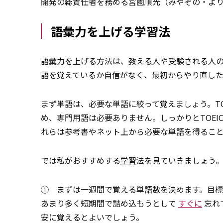
開発の総責任者を務める宮園順光（みやぞの・よ
語彙力を上げる学習法
語彙力を上げる方法は、
教える
人や受験される人
語を覚えているか自信がなく、最初からやり直し
まず単語は、必要な単語に絞って覚えましょう。T
め、専門用語は必要ありません。しっかりとTOE
れらは参考書やネット上から必要な単語を得るこ
では私がおすすめする
学習
法を見ていきましょう
① まずは一週間で覚える単語数を決めます。目
あまり多く短期間で詰め込もうとして
すぐに
忘れ
安に覚えるとよいでしょう。