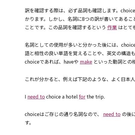
訳を確認する際は、必ず品詞も確認します。choi
かります。しかし、名詞に8つの訳が書いてあること
ことです。この品詞を確認するという
作業
はとて
名詞としての使用が多いと分かった後には、choi
語と相性の良い単語を覚えることや、英文の構造
choiceであれば、haveや
make
といった動詞との
これが分かると、例えば下記のような、よく日本
I
need to
choice a hotel
for
the trip.
choiceはご存じの通り名詞なので、
need to
の後に
す。