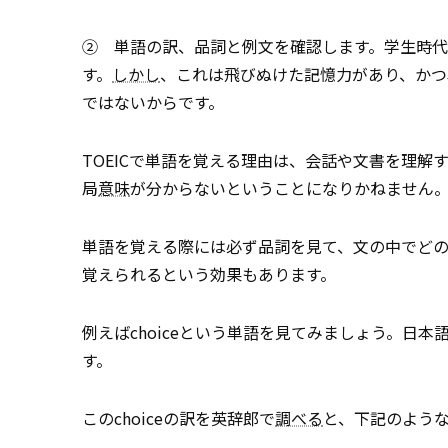
② 単語の訳、品詞と例文を確認します。学生時
す。
しかし
、これは飛びぬけた記憶力があり、かつ
ではないからです。
TOEICで単語を覚える理由は、会話や文書を理
局
意味
が分からないということになりかねません
単語を覚える際には必ず品詞を見て、文の中でど
覚えられるという効果もあります。
例えばchoiceという単語を見てみましょう。日本
す。
このchoiceの訳を英辞郎で
調べる
と、下記のよう