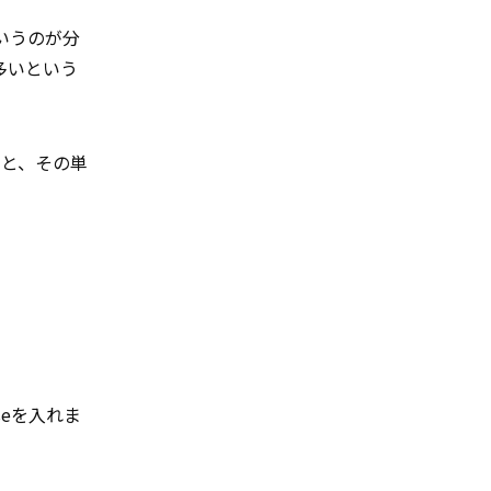
いうのが分
多いという
ると、その単
seを入れま