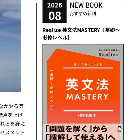
2026
NEW BOOK
08
おすすめ新刊
Realize 英文法MASTERY［基礎～
必修レベル］
なかやる気
標点を上げ
それらを身に
セスメント