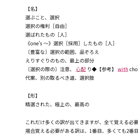
【名】
選ぶこと、選択
選択の権利［自由］
選ばれたもの［人］
《one's ～》選択［採用］したもの［人］
〔豊富な〕選択の範囲、品ぞろえ
えりすぐりのもの、最上の部分
〔選択の際の〕注意、
心配
り◆【参考】
with
cho
代案、別の取るべき道、選択肢
【形】
精選された、極上の、最高の
これだけ多くの訳が出てきますが、全て覚える必
場合
覚える必要がある訳は、1番目、多くても2番